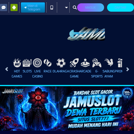
Main di
MASUK
DAFTAR
Telegram
HOT
SLOTS
LIVE
RACE
OLAHRAGA
CRASH
ARCADE
E-
SABUNG
PROMOSI
GAMES
CASINO
GAME
SPORTS
AYAM