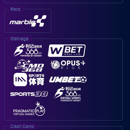
Race
Olahraga
Crash Game