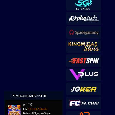
PEMENANG MESIN SLOT
al****0
IDR
33,383,400.00
Gates of Olympus Super