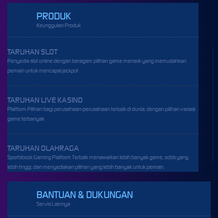
PRODUK
Keunggulan Produk
TARUHAN SLOT
Penyedia slot online dengan beragam pilihan game menarik yang memudahkan
pemain untuk mencapai jackpot
TARUHAN LIVE KASINO
Platform Pilihan bagi perusahaan-perusahaan terbaik di dunia, dengan pilihan variasi
game terbanyak
TARUHAN OLAHRAGA
Sportsbook Gaming Platform Terbaik menawarkan lebih banyak game, odds yang
lebih tinggi, dan menyediakan pilihan yang lebih banyak untuk pemain.
BANTUAN & DUKUNGAN
Servis Lainnya