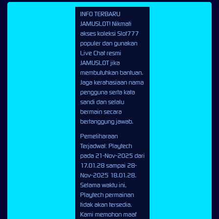
INFO TERBARU
JAMUSLOT! Nikmati
akses koleksi Slot777
populer dan gunakan
Live Chat resmi
JAMUSLOT jika
membutuhkan bantuan.
Jaga kerahasiaan nama
pengguna serta kata
sandi dan selalu
bermain secara
bertanggung jawab.
Pemeliharaan
Terjadwal: Playtech
pada 21-Nov-2025 dari
17.01.28 sampai 28-
Nov-2025 18.01.28.
Selama waktu ini,
Playtech permainan
tidak akan tersedia.
Kami memohon maaf