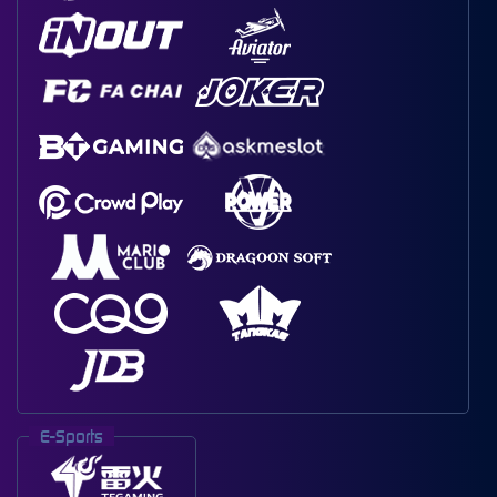
E-Sports