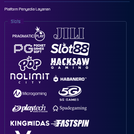
Platform Penyedia Layanan
Slots