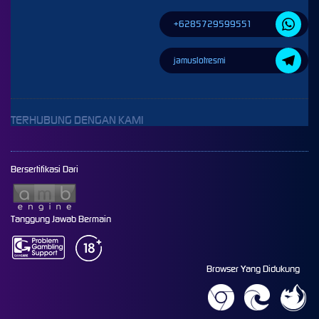
+6285729599551
jamuslotresmi
TERHUBUNG DENGAN KAMI
Bersertifikasi Dari
Tanggung Jawab Bermain
Browser Yang Didukung