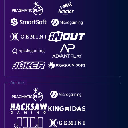
Arcade