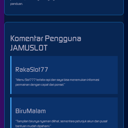
panduan.
Komentar Pengguna
JAMUSLOT
RakaSlot77
“Menu Slot777 tertata rapi dan saya bisa menemukan informasi
permainan dengan cepat dari ponsel.”
BiruMalam
“Tampilan birunya nyaman dilihat, sementara petunjuk akun dan pusat
bantuan mudah dipahami.”