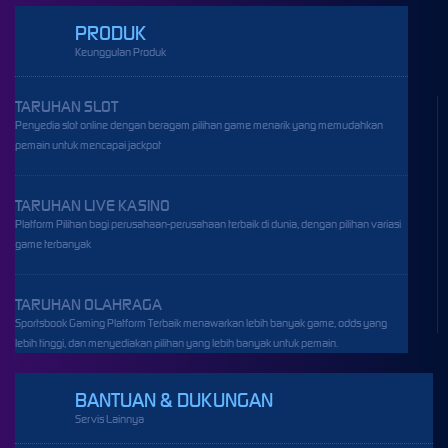
PRODUK
Keunggulan Produk
TARUHAN SLOT
Penyedia slot online dengan beragam pilihan game menarik yang memudahkan
pemain untuk mencapai jackpot
TARUHAN LIVE KASINO
Platform Pilihan bagi perusahaan-perusahaan terbaik di dunia, dengan pilihan variasi
game terbanyak
TARUHAN OLAHRAGA
Sportsbook Gaming Platform Terbaik menawarkan lebih banyak game, odds yang
lebih tinggi, dan menyediakan pilihan yang lebih banyak untuk pemain.
BANTUAN & DUKUNGAN
Servis Lainnya