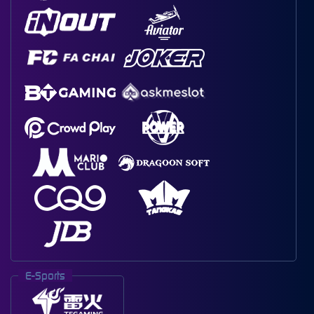
E-Sports