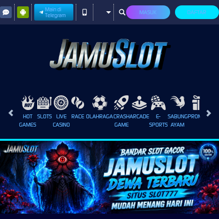
Main di
MASUK
DAFTAR
Telegram
HOT
SLOTS
LIVE
RACE
OLAHRAGA
CRASH
ARCADE
E-
SABUNG
PROMOSI
GAMES
CASINO
GAME
SPORTS
AYAM