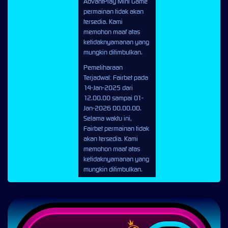
AdvantPlay Mini Game
permainan tidak akan
tersedia. Kami
memohon maaf atas
ketidaknyamanan yang
mungkin ditimbulkan.
Pemeliharaan
Terjadwal: Fairbet pada
14-Jan-2025 dari
12.00.00 sampai 01-
Jan-2026 00.00.00.
Selama waktu ini,
Fairbet permainan tidak
akan tersedia. Kami
memohon maaf atas
ketidaknyamanan yang
mungkin ditimbulkan.