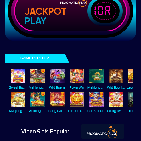
IDR
JACKPOT
PLAY
GAME POPULER
Sweet Bonanza Super Scatter
Mahjong Wins 3 – Black Scatter
Wild Beans
Poker Win
Mahjong Ways 2
Wild Bounty Showdown
Mahjong Ways
Wukong - Black Scatter
Bang Gacor 1000
Fortune Gems
Gates of Olympus Super Scatter
Lucky Twins Nexus
The Cryp
Video Slots Popular