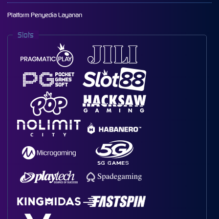
Platform Penyedia Layanan
Slots