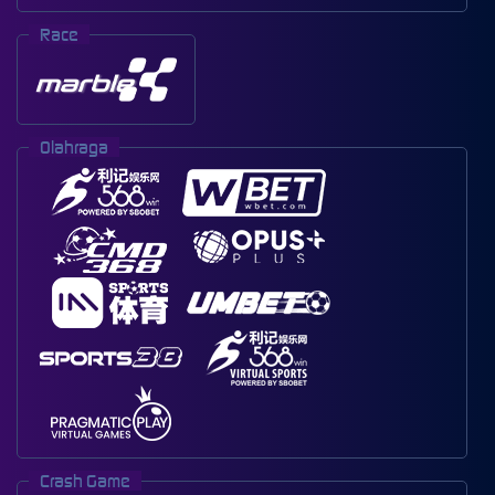
Race
Olahraga
Crash Game