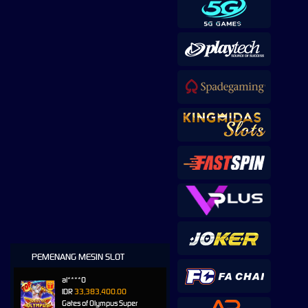
PEMENANG MESIN SLOT
al****0
IDR
33,383,400.00
Gates of Olympus Super