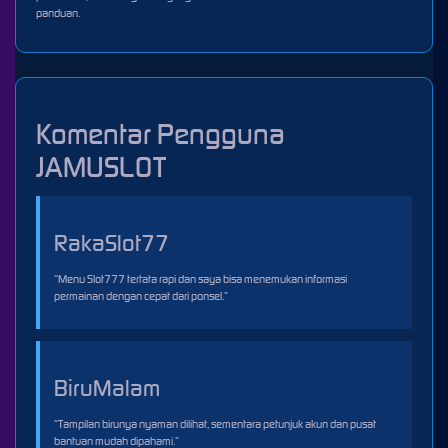
panduan.
Komentar Pengguna
JAMUSLOT
RakaSlot77
“Menu Slot777 tertata rapi dan saya bisa menemukan informasi
permainan dengan cepat dari ponsel.”
BiruMalam
“Tampilan birunya nyaman dilihat, sementara petunjuk akun dan pusat
bantuan mudah dipahami.”