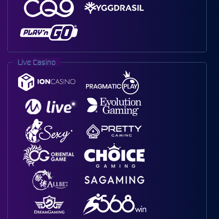
Live Casino