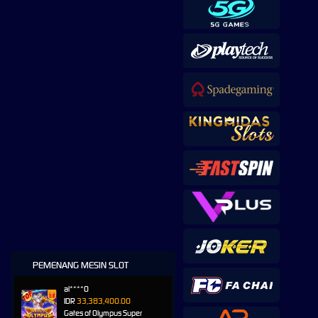
PEMENANG MESIN SLOT
al****0
IDR
33,383,400.00
Gates of Olympus Super