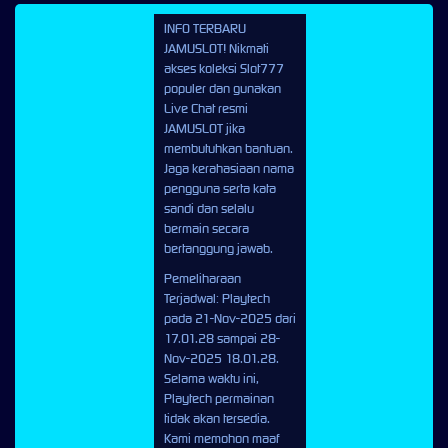
INFO TERBARU
JAMUSLOT! Nikmati
akses koleksi Slot777
populer dan gunakan
Live Chat resmi
JAMUSLOT jika
membutuhkan bantuan.
Jaga kerahasiaan nama
pengguna serta kata
sandi dan selalu
bermain secara
bertanggung jawab.
Pemeliharaan
Terjadwal: Playtech
pada 21-Nov-2025 dari
17.01.28 sampai 28-
Nov-2025 18.01.28.
Selama waktu ini,
Playtech permainan
tidak akan tersedia.
Kami memohon maaf