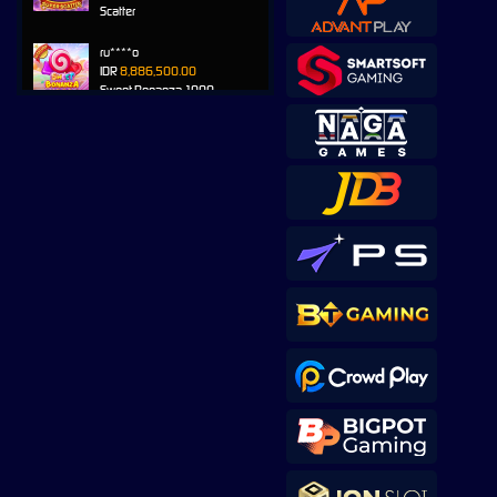
Scatter
ru****o
IDR
8,886,500.00
Sweet Bonanza 1000
sae****9
IDR
7,567,000.00
Mahjong Wins 3 – Black
Scatter
al****0
IDR
5,998,200.00
Gates of Olympus Super
Scatter
sae****9
IDR
4,966,400.00
Mahjong Wins 3 – Black
Scatter
pilla****i
IDR
4,413,450.00
Starlight Princess Super Scatter