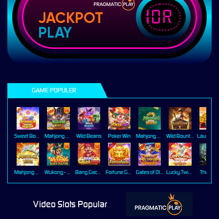
IDR
JACKPOT
PLAY
GAME POPULER
Sweet Bonanza Super Scatter
Mahjong Wins 3 – Black Scatter
Wild Beans
Poker Win
Mahjong Ways 2
Wild Bounty Showdown
Mahjong Ways
Wukong - Black Scatter
Bang Gacor 1000
Fortune Gems
Gates of Olympus Super Scatter
Lucky Twins Nexus
The Cryp
Video Slots Popular