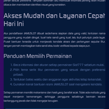
pilihan sesuai preferensi. Tampilan dominan biru membuat informasi penting lebih mudah
dibaca dan memberikan identitas visual yang konsisten.
Akses Mudah dan Layanan Cepat
Hari Ini
Alur pendaftaran JAMUSLOT dibuat sederhana: siapkan data yang valid, tentukan nama
pengguna yang mudah diingat, buat kata sandi yang kuat, lalu ikuti petunjuk pada layar.
Pusat bantuan tersedia untuk menjawab kendala akses dan pertanyaan seputar fitur.
Jangan pernah membagikan kata sandi atau kode verifikasi kepada siapa pun.
Panduan Memilih Permainan
Baca informasi dan aturan setiap permainan Slot777 sebelum mulai.
Pilih tema serta fitur permainan yang sesuai dengan preferensi
pribadi.
Tentukan batas waktu dan anggaran agar aktivitas tetap terkendali.
Gunakan kanal bantuan resmi JAMUSLOT saat mengalami kendala.
Setiap permainan memiliki mekanisme dan hasil yang bersifat acak. Tidak ada metode yang
dapat menjamin kemenangan, sehingga pengguna sebaiknya bermain secara
bertanggung jawab dan tidak mengejar kerugian.