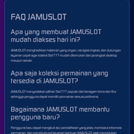
FAQ JAMUSLOT
Apa yang membuat JAMUSLOT
mudah diakses hari ini?
JAMUSLOT menghadirkan halaman yang ringan, navigasi ringkas, dan dukungan
layanan cepat agar koleksi Slot777 mudah ditemukan dari perangkat desktop
maupun seluler.
Apa saja koleksi permainan yang
tersedia di JAMUSLOT?
JAMUSLOT menyediakan pilihan Slot777 populer dari beragam tema dan fitur
sehingga pengguna dapat memilih permainan sesuai preferensi.
Bagaimana JAMUSLOT membantu
pengguna baru?
Pengguna baru dapat mengikuti alur pendaftaran yang jelas, membaca informasi
permainan, dan menghubungi layanan bantuan JAMUSLOT saat memerlukan