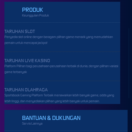
PRODUK
Keunggulan Produk
TARUHAN SLOT
Penyedia slot online dengan beragam pilihan game menarik yang memudahkan
pemain untuk mencapai jackpot
TARUHAN LIVE KASINO
Platform Pilihan bagi perusahaan-perusahaan terbaik di dunia, dengan pilihan variasi
game terbanyak
TARUHAN OLAHRAGA
Sportsbook Gaming Platform Terbaik menawarkan lebih banyak game, odds yang
lebih tinggi, dan menyediakan pilihan yang lebih banyak untuk pemain.
BANTUAN & DUKUNGAN
Servis Lainnya