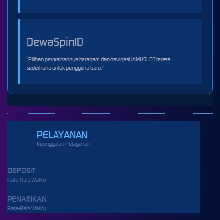
DewaSpinID
“Pilihan permainannya beragam dan navigasi JAMUSLOT terasa
sederhana untuk pengguna baru.”
PELAYANAN
Keunggulan Pelayanan
DEPOSIT
Rata-Rata Waktu
PENARIKAN
Rata-Rata Waktu