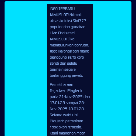
INFO TERBARU
JAMUSLOT! Nikmati
akses koleksi Slot777
populer dan gunakan
Live Chat resmi
JAMUSLOT jika
membutuhkan bantuan.
Jaga kerahasiaan nama
pengguna serta kata
sandi dan selalu
bermain secara
bertanggung jawab.
Pemeliharaan
Terjadwal: Playtech
pada 21-Nov-2025 dari
17.01.28 sampai 28-
Nov-2025 18.01.28.
Selama waktu ini,
Playtech permainan
tidak akan tersedia.
Kami memohon maaf