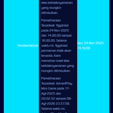
atas ketidaknyamanan
yang mungkin
ditimbulkan.
Pemeliharaan
Terjadwal: Yggdrasil
pada 24-Nov-2025
dari 14.00.00 sampai
16.00.00. Selama
Sen, 24-Nov-2025
Pemberitahuan
waktu ini, Yggdrasil
14.19.09
permainan tidak akan
tersedia. Kami
memohon maaf atas
ketidaknyamanan yang
mungkin ditimbulkan.
Pemeliharaan
Terjadwal: AdvantPlay
Mini Game pada 17-
Agt-2025 dari
20.02.52 sampai 08-
Agt-2026 23.57.58.
Selama waktu ini,