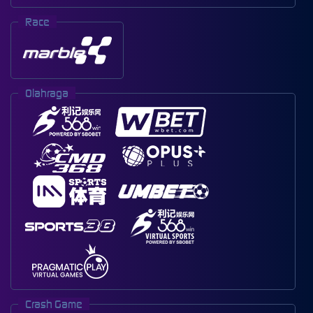
Race
Olahraga
Crash Game