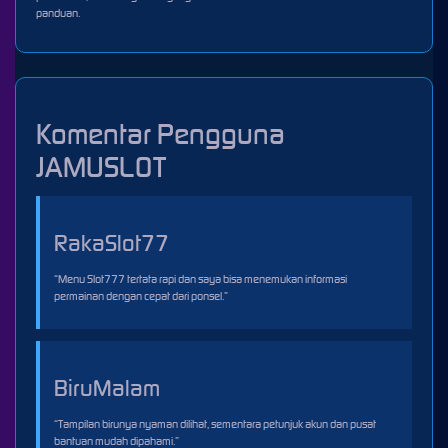
panduan.
Komentar Pengguna
JAMUSLOT
RakaSlot77
“Menu Slot777 tertata rapi dan saya bisa menemukan informasi
permainan dengan cepat dari ponsel.”
BiruMalam
“Tampilan birunya nyaman dilihat, sementara petunjuk akun dan pusat
bantuan mudah dipahami.”