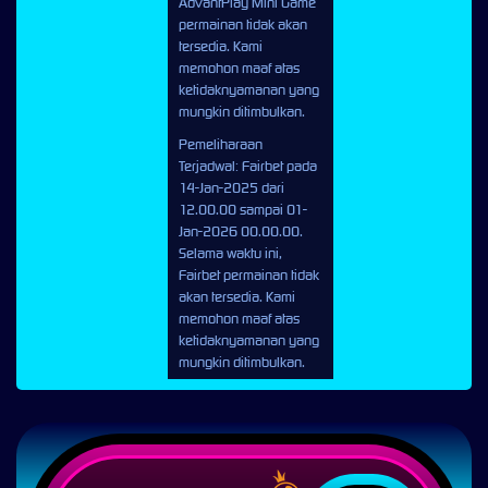
AdvantPlay Mini Game
permainan tidak akan
tersedia. Kami
memohon maaf atas
ketidaknyamanan yang
mungkin ditimbulkan.
Pemeliharaan
Terjadwal: Fairbet pada
14-Jan-2025 dari
12.00.00 sampai 01-
Jan-2026 00.00.00.
Selama waktu ini,
Fairbet permainan tidak
akan tersedia. Kami
memohon maaf atas
ketidaknyamanan yang
mungkin ditimbulkan.