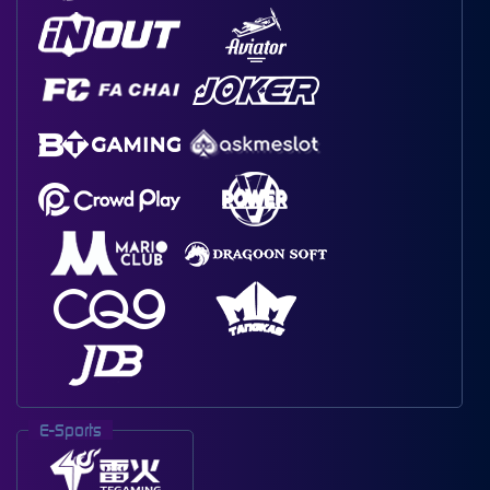
E-Sports