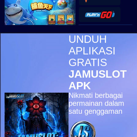
UNDUH
APLIKASI
GRATIS
JAMUSLOT
APK
Nikmati berbagai
permainan dalam
satu genggaman