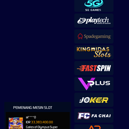
PEMENANG MESIN SLOT
al****0
IDR
33,383,400.00
Gates of Olympus Super