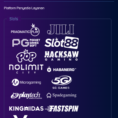
Platform Penyedia Layanan
Slots