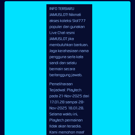
INFO TERBARU
JAMUSLOT! Nikmati
akses koleksi Slot777
populer dan gunakan
Live Chat resmi
JAMUSLOT jika
membutuhkan bantuan.
Jaga kerahasiaan nama
pengguna serta kata
sandi dan selalu
bermain secara
bertanggung jawab.
Pemeliharaan
Terjadwal: Playtech
pada 21-Nov-2025 dari
17.01.28 sampai 28-
Nov-2025 18.01.28.
Selama waktu ini,
Playtech permainan
tidak akan tersedia.
Kami memohon maaf