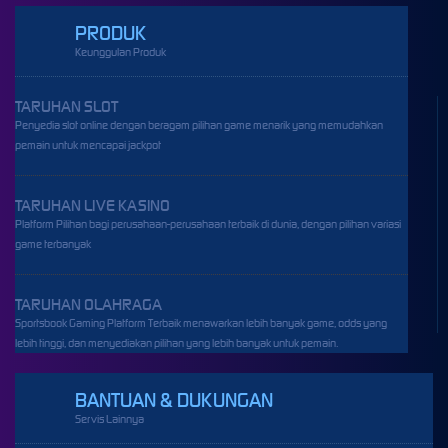
PRODUK
Keunggulan Produk
TARUHAN SLOT
Penyedia slot online dengan beragam pilihan game menarik yang memudahkan
pemain untuk mencapai jackpot
TARUHAN LIVE KASINO
Platform Pilihan bagi perusahaan-perusahaan terbaik di dunia, dengan pilihan variasi
game terbanyak
TARUHAN OLAHRAGA
Sportsbook Gaming Platform Terbaik menawarkan lebih banyak game, odds yang
lebih tinggi, dan menyediakan pilihan yang lebih banyak untuk pemain.
BANTUAN & DUKUNGAN
Servis Lainnya