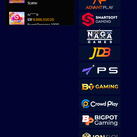
Scatter
ru****o
IDR
8,886,500.00
Sweet Bonanza 1000
sae****9
IDR
7,567,000.00
Mahjong Wins 3 – Black
Scatter
al****0
IDR
5,998,200.00
Gates of Olympus Super
Scatter
sae****9
IDR
4,966,400.00
Mahjong Wins 3 – Black
Scatter
pilla****i
IDR
4,413,450.00
Starlight Princess Super Scatter