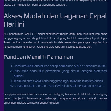
pilihan sesuai preferensi. Tampilan dominan biru membuat informasi penting lebih mudah
dibaca dan memberikan identitas visual yang konsisten.
Akses Mudah dan Layanan Cepat
Hari Ini
Alur pendaftaran JAMUSLOT dibuat sederhana: siapkan data yang valid, tentukan nama
pengguna yang mudah diingat, buat kata sandi yang kuat, lalu ikuti petunjuk pada layar.
Pusat bantuan tersedia untuk menjawab kendala akses dan pertanyaan seputar fitur.
Jangan pernah membagikan kata sandi atau kode verifikasi kepada siapa pun.
Panduan Memilih Permainan
Baca informasi dan aturan setiap permainan Slot777 sebelum mulai.
Pilih tema serta fitur permainan yang sesuai dengan preferensi
pribadi.
Tentukan batas waktu dan anggaran agar aktivitas tetap terkendali.
Gunakan kanal bantuan resmi JAMUSLOT saat mengalami kendala.
Setiap permainan memiliki mekanisme dan hasil yang bersifat acak. Tidak ada metode yang
dapat menjamin kemenangan, sehingga pengguna sebaiknya bermain secara
bertanggung jawab dan tidak mengejar kerugian.