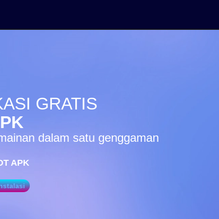
ASI GRATIS
APK
rmainan dalam satu genggaman
OT APK
nstalasi