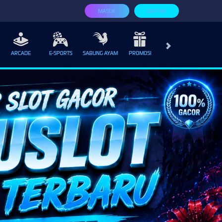
MASUK
DAFTAR
ARCADE
E-SPORTS
SABUNG AYAM
PROMOSI