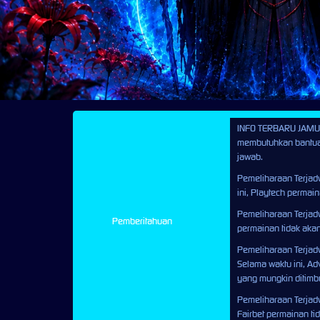
INFO TERBARU JAMUSL
membutuhkan bantuan
jawab.
Pemeliharaan Terjad
ini, Playtech perma
Pemeliharaan Terjad
Pemberitahuan
permainan tidak aka
Pemeliharaan Terjad
Selama waktu ini, A
yang mungkin ditimb
Pemeliharaan Terjad
Fairbet permainan t