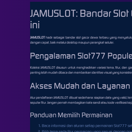
JAMUSLOT: Bandar Slot
ini
JAMUSLOT
hadir sebagai bandar slot gacor dewa terbaru yang menyatuk
dengan cepat, baik melalui desktop maupun perangkat seluler.
Pengalaman Slot777 Popule
Koleksi JAMUSLOT disusun untuk menghadirkan variasi tema, fitur, dan g
penting lebih mudah dibaca dan memberikan identitas visual yang konsiste
Akses Mudah dan Layanan Ce
Alur pendaftaran JAMUSLOT dibuat sederhana: siapkan data yang valid, te
seputar fitur. Jangan pernah membagikan kata sandi atau kode verifikasi ke
Panduan Memilih Permainan
Baca informasi dan aturan setiap permainan Slot777 se
Pilih tema serta fitur permainan yang sesuai dengan pref