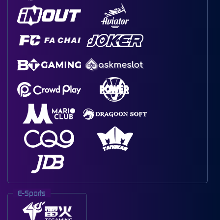
E-Sports