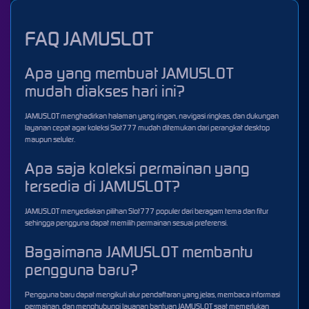
FAQ JAMUSLOT
Apa yang membuat JAMUSLOT
mudah diakses hari ini?
JAMUSLOT menghadirkan halaman yang ringan, navigasi ringkas, dan dukungan
layanan cepat agar koleksi Slot777 mudah ditemukan dari perangkat desktop
maupun seluler.
Apa saja koleksi permainan yang
tersedia di JAMUSLOT?
JAMUSLOT menyediakan pilihan Slot777 populer dari beragam tema dan fitur
sehingga pengguna dapat memilih permainan sesuai preferensi.
Bagaimana JAMUSLOT membantu
pengguna baru?
Pengguna baru dapat mengikuti alur pendaftaran yang jelas, membaca informasi
permainan, dan menghubungi layanan bantuan JAMUSLOT saat memerlukan