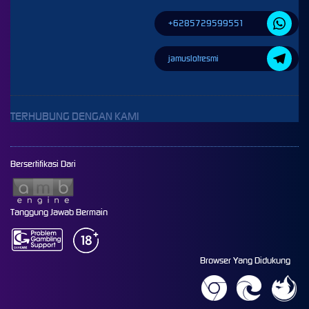
+6285729599551
jamuslotresmi
TERHUBUNG DENGAN KAMI
Bersertifikasi Dari
Tanggung Jawab Bermain
Browser Yang Didukung