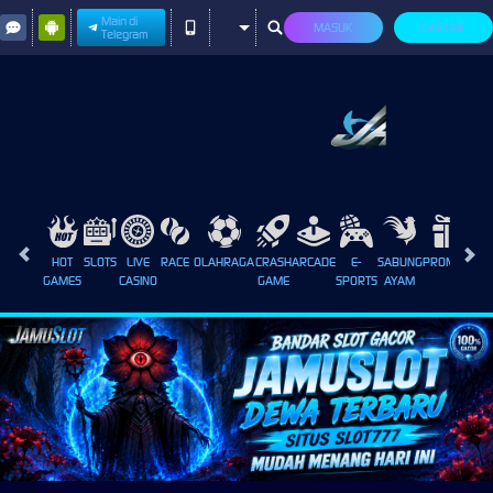
Main di
MASUK
DAFTAR
Telegram
HOT
SLOTS
LIVE
RACE
OLAHRAGA
CRASH
ARCADE
E-
SABUNG
PROMOSI
GAMES
CASINO
GAME
SPORTS
AYAM