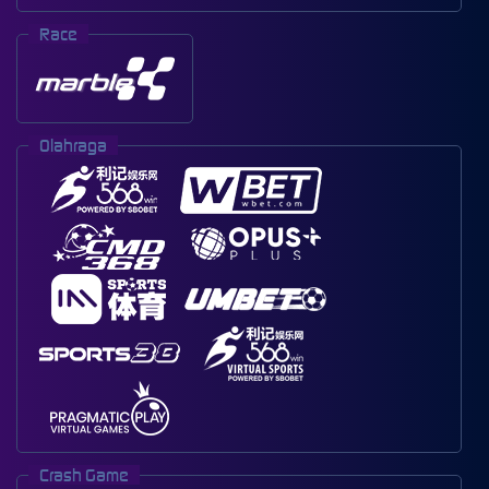
Race
Olahraga
Crash Game