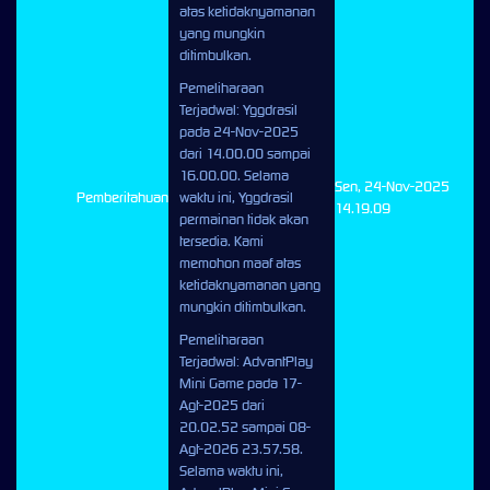
atas ketidaknyamanan
yang mungkin
ditimbulkan.
Pemeliharaan
Terjadwal: Yggdrasil
pada 24-Nov-2025
dari 14.00.00 sampai
16.00.00. Selama
Sen, 24-Nov-2025
Pemberitahuan
waktu ini, Yggdrasil
14.19.09
permainan tidak akan
tersedia. Kami
memohon maaf atas
ketidaknyamanan yang
mungkin ditimbulkan.
Pemeliharaan
Terjadwal: AdvantPlay
Mini Game pada 17-
Agt-2025 dari
20.02.52 sampai 08-
Agt-2026 23.57.58.
Selama waktu ini,