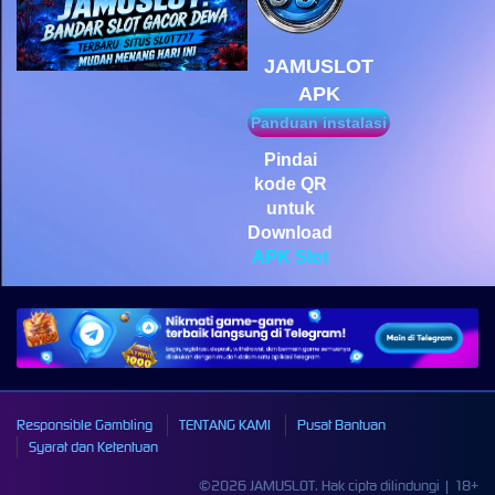
JAMUSLOT
APK
Panduan instalasi
Pindai
kode QR
untuk
Download
APK Slot
Responsible Gambling
TENTANG KAMI
Pusat Bantuan
Syarat dan Ketentuan
©2026 JAMUSLOT. Hak cipta dilindungi | 18+