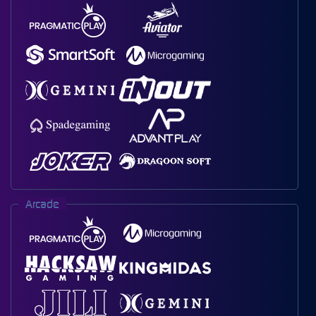
Arcade