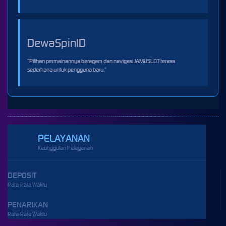
DewaSpinID
“Pilihan permainannya beragam dan navigasi JAMUSLOT terasa
sederhana untuk pengguna baru.”
PELAYANAN
Keunggulan Pelayanan
DEPOSIT
Rata-Rata Waktu
PENARIKAN
Rata-Rata Waktu