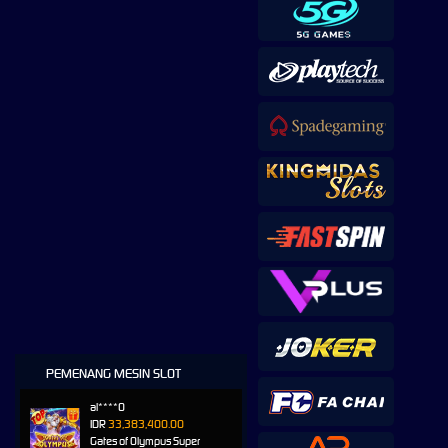
PEMENANG MESIN SLOT
al****0
IDR
33,383,400.00
Gates of Olympus Super