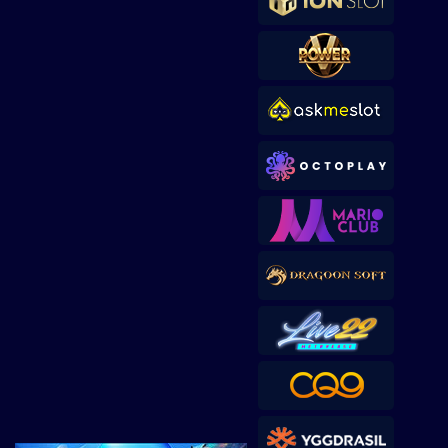
sae****9
IDR
4,003,200.00
Mahjong Wins 3 – Black
Scatter
sae****9
IDR
3,881,600.00
Mahjong Wins 3 – Black
Scatter
sae****9
IDR
3,590,300.00
Mahjong Wins 3 – Black
Scatter
pilla****i
IDR
3,440,750.00
Starlight Princess Super Scatter