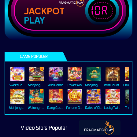
IDR
JACKPOT
PLAY
GAME POPULER
Sweet Bonanza Super Scatter
Mahjong Wins 3 – Black Scatter
Wild Beans
Poker Win
Mahjong Ways 2
Wild Bounty Showdown
Mahjong Ways
Wukong - Black Scatter
Bang Gacor 1000
Fortune Gems
Gates of Olympus Super Scatter
Lucky Twins Nexus
The Cryp
Video Slots Popular