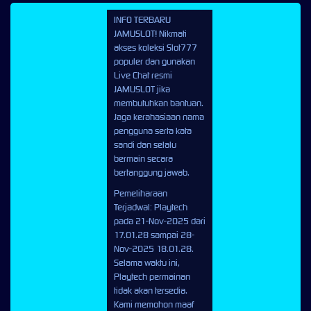
INFO TERBARU
JAMUSLOT! Nikmati
akses koleksi Slot777
populer dan gunakan
Live Chat resmi
JAMUSLOT jika
membutuhkan bantuan.
Jaga kerahasiaan nama
pengguna serta kata
sandi dan selalu
bermain secara
bertanggung jawab.
Pemeliharaan
Terjadwal: Playtech
pada 21-Nov-2025 dari
17.01.28 sampai 28-
Nov-2025 18.01.28.
Selama waktu ini,
Playtech permainan
tidak akan tersedia.
Kami memohon maaf