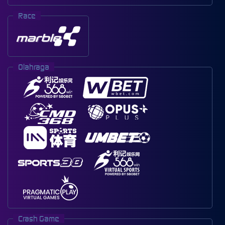
Race
Olahraga
Crash Game