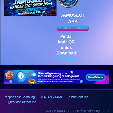
JAMUSLOT
APK
Panduan instalasi
Pindai
kode QR
untuk
Download
APK Slot
Responsible Gambling
TENTANG KAMI
Pusat Bantuan
Syarat dan Ketentuan
©2026 JAMUSLOT. Hak cipta dilindungi | 18+