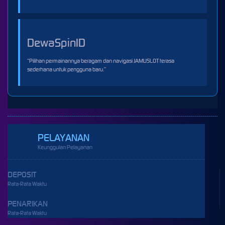
DewaSpinID
“Pilihan permainannya beragam dan navigasi JAMUSLOT terasa
sederhana untuk pengguna baru.”
PELAYANAN
Keunggulan Pelayanan
DEPOSIT
Rata-Rata Waktu
PENARIKAN
Rata-Rata Waktu