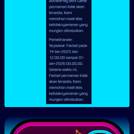
AdvantPlay Mini Game
permainan tidak akan
tersedia. Kami
memohon maaf atas
ketidaknyamanan yang
mungkin ditimbulkan.
Pemeliharaan
Terjadwal: Fairbet pada
14-Jan-2025 dari
12.00.00 sampai 01-
Jan-2026 00.00.00.
Selama waktu ini,
Fairbet permainan tidak
akan tersedia. Kami
memohon maaf atas
ketidaknyamanan yang
mungkin ditimbulkan.