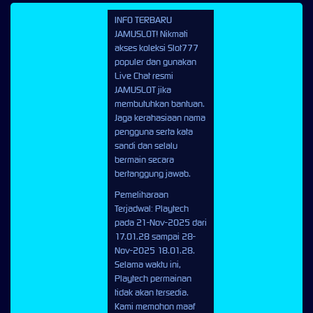
INFO TERBARU
JAMUSLOT! Nikmati
akses koleksi Slot777
populer dan gunakan
Live Chat resmi
JAMUSLOT jika
membutuhkan bantuan.
Jaga kerahasiaan nama
pengguna serta kata
sandi dan selalu
bermain secara
bertanggung jawab.
Pemeliharaan
Terjadwal: Playtech
pada 21-Nov-2025 dari
17.01.28 sampai 28-
Nov-2025 18.01.28.
Selama waktu ini,
Playtech permainan
tidak akan tersedia.
Kami memohon maaf