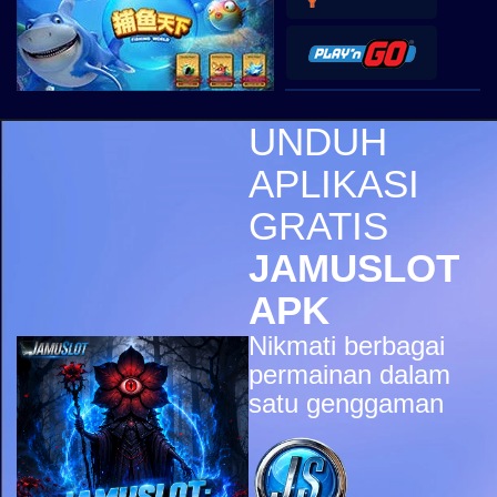
UNDUH
APLIKASI
GRATIS
JAMUSLOT
APK
Nikmati berbagai
permainan dalam
satu genggaman