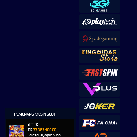
PEMENANG MESIN SLOT
al****0
IDR
33,383,400.00
Gates of Olympus Super