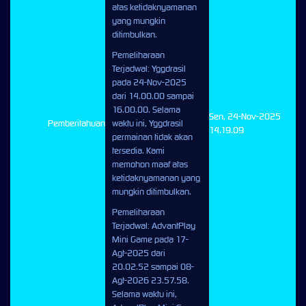
atas ketidaknyamanan
yang mungkin
ditimbulkan.
Pemeliharaan
Terjadwal: Yggdrasil
pada 24-Nov-2025
dari 14.00.00 sampai
16.00.00. Selama
Sen, 24-Nov-2025
Pemberitahuan
waktu ini, Yggdrasil
14.19.09
permainan tidak akan
tersedia. Kami
memohon maaf atas
ketidaknyamanan yang
mungkin ditimbulkan.
Pemeliharaan
Terjadwal: AdvantPlay
Mini Game pada 17-
Agt-2025 dari
20.02.52 sampai 08-
Agt-2026 23.57.58.
Selama waktu ini,