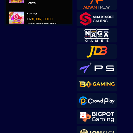
Scatter
ru****o
IDR
8,886,500.00
Sweet Bonanza 1000
sae****9
IDR
7,567,000.00
Mahjong Wins 3 – Black
Scatter
al****0
IDR
5,998,200.00
Gates of Olympus Super
Scatter
sae****9
IDR
4,966,400.00
Mahjong Wins 3 – Black
Scatter
pilla****i
IDR
4,413,450.00
Starlight Princess Super Scatter