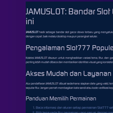
JAMUSLOT: Bandar Slot
ini
JAMUSLOT
hadir sebagai bandar slot gacor dewa terbaru yang menyatuk
dengan cepat, baik melalui desktop maupun perangkat seluler.
Pengalaman Slot777 Popule
Koleksi JAMUSLOT disusun untuk menghadirkan variasi tema, fitur, dan g
penting lebih mudah dibaca dan memberikan identitas visual yang konsiste
Akses Mudah dan Layanan Ce
Alur pendaftaran JAMUSLOT dibuat sederhana: siapkan data yang valid, te
seputar fitur. Jangan pernah membagikan kata sandi atau kode verifikasi ke
Panduan Memilih Permainan
Baca informasi dan aturan setiap permainan Slot777 se
Pilih tema serta fitur permainan yang sesuai dengan pref