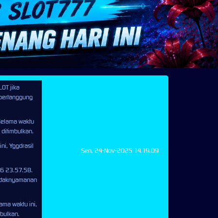
OT jika
 bertanggung
Selama waktu
ditimbulkan.
i, Yggdrasil
Sen, 24-Nov-2025 14.19.09
26 23.57.58.
tidaknyamanan
ma waktu ini,
bulkan.