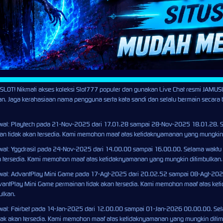
OT! Nikmati akses koleksi Slot777 populer dan gunakan Live Chat resmi JAMUSL
. Jaga kerahasiaan nama pengguna serta kata sandi dan selalu bermain secara
wal: Playtech pada 21-Nov-2025 dari 17.01.28 sampai 28-Nov-2025 18.01.28. 
inan tidak akan tersedia. Kami memohon maaf atas ketidaknyamanan yang mungkin 
wal: Yggdrasil pada 24-Nov-2025 dari 14.00.00 sampai 16.00.00. Selama waktu in
n tersedia. Kami memohon maaf atas ketidaknyamanan yang mungkin ditimbulkan.
wal: AdvantPlay Mini Game pada 17-Agt-2025 dari 20.02.52 sampai 08-Agt-20
dvantPlay Mini Game permainan tidak akan tersedia. Kami memohon maaf atas ke
ulkan.
wal: Fairbet pada 14-Jan-2025 dari 12.00.00 sampai 01-Jan-2026 00.00.00. Sela
idak akan tersedia. Kami memohon maaf atas ketidaknyamanan yang mungkin ditim