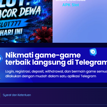
APK Slot
Syarat dan Ketentuan