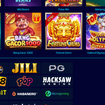
Wild Beans
Poker Win
Mahjong
Bang Gacor 1000
Fortune Gems
Gates of Olympu