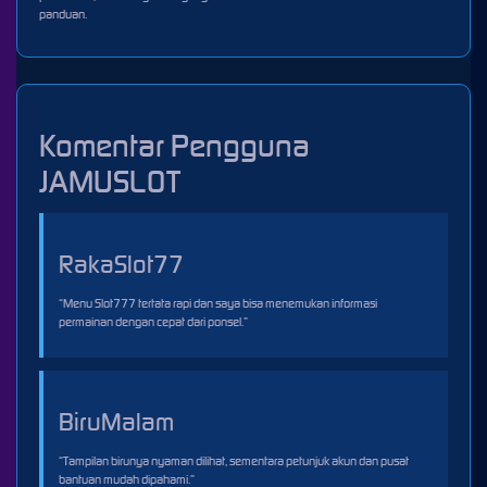
panduan.
Komentar Pengguna
JAMUSLOT
RakaSlot77
“Menu Slot777 tertata rapi dan saya bisa menemukan informasi
permainan dengan cepat dari ponsel.”
BiruMalam
“Tampilan birunya nyaman dilihat, sementara petunjuk akun dan pusat
bantuan mudah dipahami.”