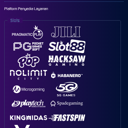
Platform Penyedia Layanan
Slots