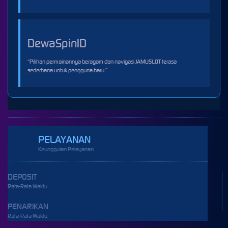
DewaSpinID
“Pilihan permainannya beragam dan navigasi JAMUSLOT terasa
sederhana untuk pengguna baru.”
PELAYANAN
Keunggulan Pelayanan
DEPOSIT
Rata-Rata Waktu
PENARIKAN
Rata-Rata Waktu