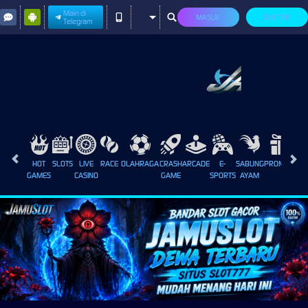
Main di
MASUK
DAFTAR
Telegram
HOT
SLOTS
LIVE
RACE
OLAHRAGA
CRASH
ARCADE
E-
SABUNG
PROMOSI
GAMES
CASINO
GAME
SPORTS
AYAM