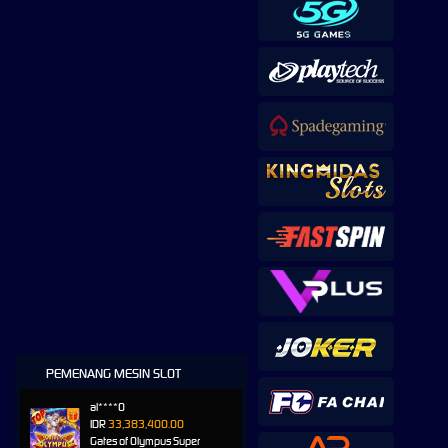
PEMENANG MESIN SLOT
al****0
IDR
33,383,400.00
Gates of Olympus Super