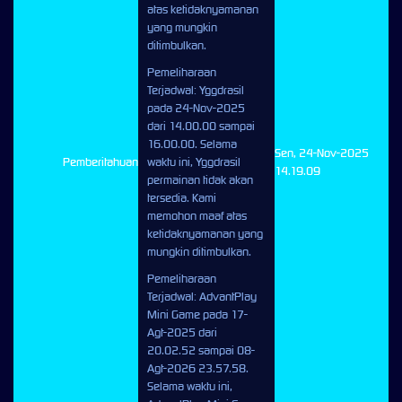
atas ketidaknyamanan
yang mungkin
ditimbulkan.
Pemeliharaan
Terjadwal: Yggdrasil
pada 24-Nov-2025
dari 14.00.00 sampai
16.00.00. Selama
Sen, 24-Nov-2025
Pemberitahuan
waktu ini, Yggdrasil
14.19.09
permainan tidak akan
tersedia. Kami
memohon maaf atas
ketidaknyamanan yang
mungkin ditimbulkan.
Pemeliharaan
Terjadwal: AdvantPlay
Mini Game pada 17-
Agt-2025 dari
20.02.52 sampai 08-
Agt-2026 23.57.58.
Selama waktu ini,