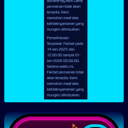
AdvantPlay Mini Game
permainan tidak akan
tersedia. Kami
memohon maaf atas
ketidaknyamanan yang
mungkin ditimbulkan.
Pemeliharaan
Terjadwal: Fairbet pada
14-Jan-2025 dari
12.00.00 sampai 01-
Jan-2026 00.00.00.
Selama waktu ini,
Fairbet permainan tidak
akan tersedia. Kami
memohon maaf atas
ketidaknyamanan yang
mungkin ditimbulkan.