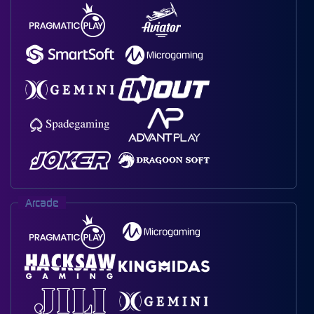
Arcade