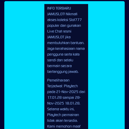
INFO TERBARU
JAMUSLOT! Nikmati
akses koleksi Slot777
populer dan gunakan
Live Chat resmi
JAMUSLOT jika
membutuhkan bantuan.
Jaga kerahasiaan nama
pengguna serta kata
sandi dan selalu
bermain secara
bertanggung jawab.
Pemeliharaan
Terjadwal: Playtech
pada 21-Nov-2025 dari
17.01.28 sampai 28-
Nov-2025 18.01.28.
Selama waktu ini,
Playtech permainan
tidak akan tersedia.
Kami memohon maaf