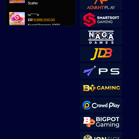
Scatter
ru****o
IDR
8,886,500.00
Sweet Bonanza 1000
sae****9
IDR
7,567,000.00
Mahjong Wins 3 – Black
Scatter
al****0
IDR
5,998,200.00
Gates of Olympus Super
Scatter
sae****9
IDR
4,966,400.00
Mahjong Wins 3 – Black
Scatter
pilla****i
IDR
4,413,450.00
Starlight Princess Super Scatter