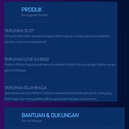
PRODUK
Keunggulan Produk
TARUHAN SLOT
Penyedia slot online dengan beragam pilihan game menarik yang memudahkan
pemain untuk mencapai jackpot
TARUHAN LIVE KASINO
Platform Pilihan bagi perusahaan-perusahaan terbaik di dunia, dengan pilihan variasi
game terbanyak
TARUHAN OLAHRAGA
Sportsbook Gaming Platform Terbaik menawarkan lebih banyak game, odds yang
lebih tinggi, dan menyediakan pilihan yang lebih banyak untuk pemain.
BANTUAN & DUKUNGAN
Servis Lainnya