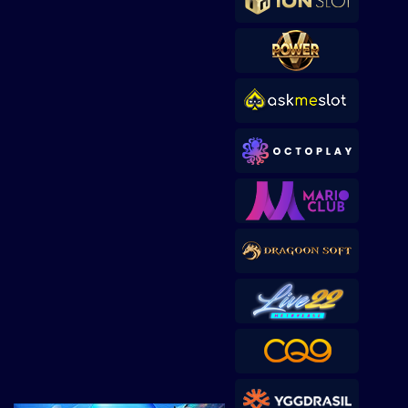
sae****9
IDR
4,003,200.00
Mahjong Wins 3 – Black
Scatter
sae****9
IDR
3,881,600.00
Mahjong Wins 3 – Black
Scatter
sae****9
IDR
3,590,300.00
Mahjong Wins 3 – Black
Scatter
pilla****i
IDR
3,440,750.00
Starlight Princess Super Scatter