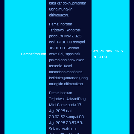
atas ketidaknyamanan
yang mungkin
ditimbulkan.
Pemeliharaan
Terjadwal: Yggdrasil
pada 24-Nov-2025
dari 14.00.00 sampai
16.00.00. Selama
Sen, 24-Nov-2025
Pemberitahuan
waktu ini, Yggdrasil
14.19.09
permainan tidak akan
tersedia. Kami
memohon maaf atas
ketidaknyamanan yang
mungkin ditimbulkan.
Pemeliharaan
Terjadwal: AdvantPlay
Mini Game pada 17-
Agt-2025 dari
20.02.52 sampai 08-
Agt-2026 23.57.58.
Selama waktu ini,