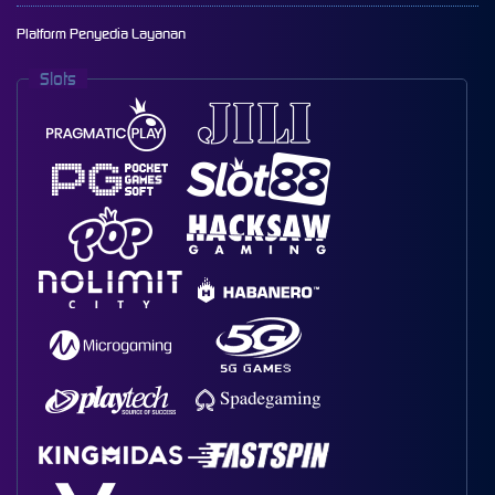
Platform Penyedia Layanan
Slots