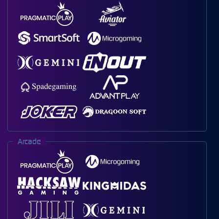
Arcade