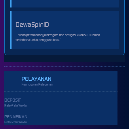
DewaSpinID
“Pilihan permainannya beragam dan navigasi JAMUSLOT terasa
sederhana untuk pengguna baru.”
PELAYANAN
Keunggulan Pelayanan
DEPOSIT
Rata-Rata Waktu
PENARIKAN
Rata-Rata Waktu