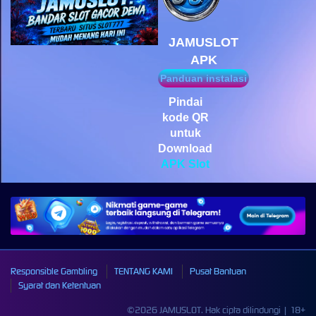
JAMUSLOT
APK
Panduan instalasi
Pindai
kode QR
untuk
Download
APK Slot
Responsible Gambling
TENTANG KAMI
Pusat Bantuan
Syarat dan Ketentuan
©2026 JAMUSLOT. Hak cipta dilindungi | 18+