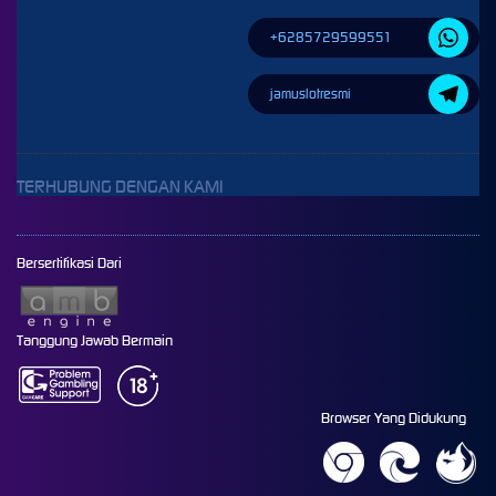
+6285729599551
jamuslotresmi
TERHUBUNG DENGAN KAMI
Bersertifikasi Dari
Tanggung Jawab Bermain
Browser Yang Didukung