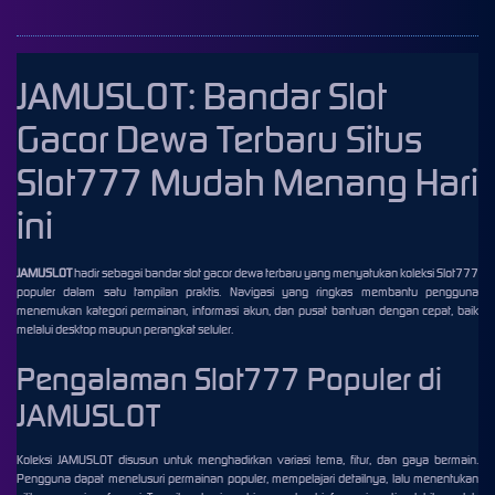
JAMUSLOT: Bandar Slot
Gacor Dewa Terbaru Situs
Slot777 Mudah Menang Hari
ini
JAMUSLOT
hadir sebagai bandar slot gacor dewa terbaru yang menyatukan koleksi Slot777
populer dalam satu tampilan praktis. Navigasi yang ringkas membantu pengguna
menemukan kategori permainan, informasi akun, dan pusat bantuan dengan cepat, baik
melalui desktop maupun perangkat seluler.
Pengalaman Slot777 Populer di
JAMUSLOT
Koleksi JAMUSLOT disusun untuk menghadirkan variasi tema, fitur, dan gaya bermain.
Pengguna dapat menelusuri permainan populer, mempelajari detailnya, lalu menentukan