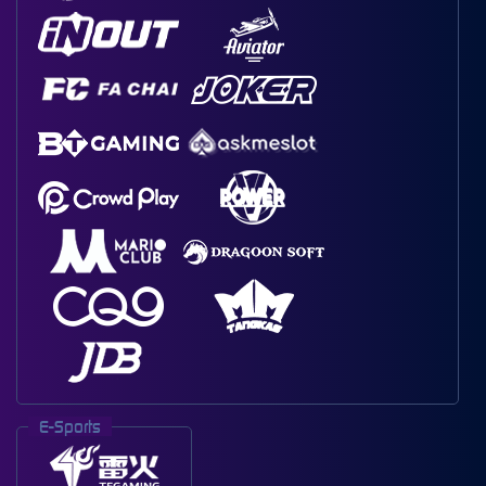
E-Sports