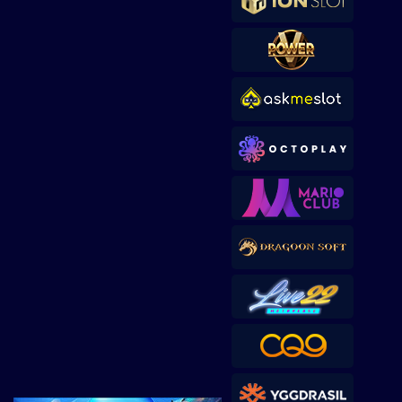
sae****9
IDR
4,003,200.00
Mahjong Wins 3 – Black
Scatter
sae****9
IDR
3,881,600.00
Mahjong Wins 3 – Black
Scatter
sae****9
IDR
3,590,300.00
Mahjong Wins 3 – Black
Scatter
pilla****i
IDR
3,440,750.00
Starlight Princess Super Scatter