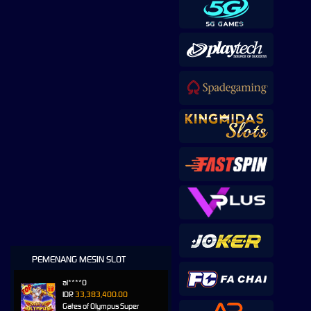
PEMENANG MESIN SLOT
al****0
IDR
33,383,400.00
Gates of Olympus Super