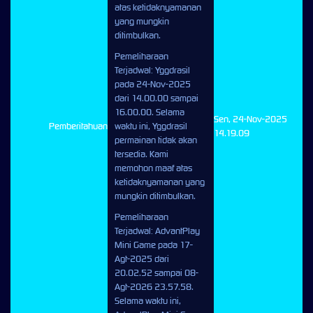
atas ketidaknyamanan
yang mungkin
ditimbulkan.
Pemeliharaan
Terjadwal: Yggdrasil
pada 24-Nov-2025
dari 14.00.00 sampai
16.00.00. Selama
Sen, 24-Nov-2025
Pemberitahuan
waktu ini, Yggdrasil
14.19.09
permainan tidak akan
tersedia. Kami
memohon maaf atas
ketidaknyamanan yang
mungkin ditimbulkan.
Pemeliharaan
Terjadwal: AdvantPlay
Mini Game pada 17-
Agt-2025 dari
20.02.52 sampai 08-
Agt-2026 23.57.58.
Selama waktu ini,