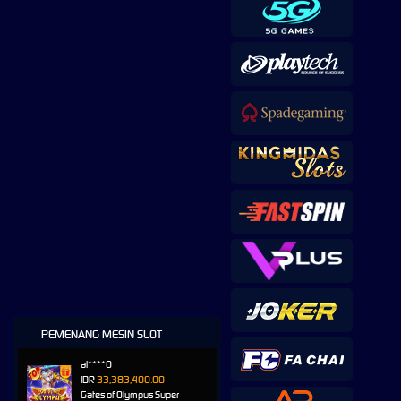
PEMENANG MESIN SLOT
al****0
IDR
33,383,400.00
Gates of Olympus Super