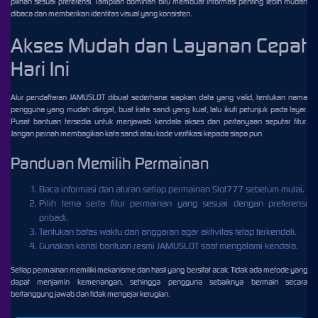
pilihan sesuai preferensi. Tampilan dominan biru membuat informasi penting lebih mudah
dibaca dan memberikan identitas visual yang konsisten.
Akses Mudah dan Layanan Cepat
Hari Ini
Alur pendaftaran JAMUSLOT dibuat sederhana: siapkan data yang valid, tentukan nama
pengguna yang mudah diingat, buat kata sandi yang kuat, lalu ikuti petunjuk pada layar.
Pusat bantuan tersedia untuk menjawab kendala akses dan pertanyaan seputar fitur.
Jangan pernah membagikan kata sandi atau kode verifikasi kepada siapa pun.
Panduan Memilih Permainan
Baca informasi dan aturan setiap permainan Slot777 sebelum mulai.
Pilih tema serta fitur permainan yang sesuai dengan preferensi
pribadi.
Tentukan batas waktu dan anggaran agar aktivitas tetap terkendali.
Gunakan kanal bantuan resmi JAMUSLOT saat mengalami kendala.
Setiap permainan memiliki mekanisme dan hasil yang bersifat acak. Tidak ada metode yang
dapat menjamin kemenangan, sehingga pengguna sebaiknya bermain secara
bertanggung jawab dan tidak mengejar kerugian.