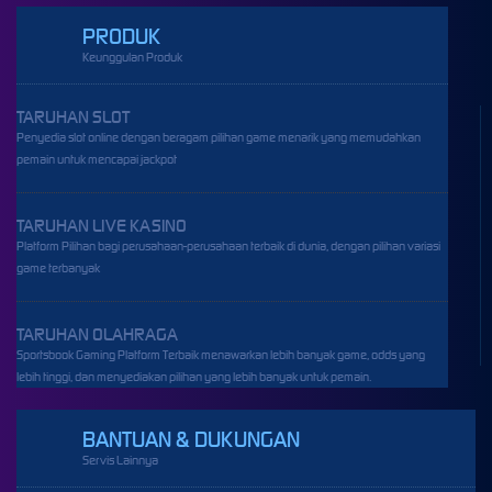
PRODUK
Keunggulan Produk
TARUHAN SLOT
Penyedia slot online dengan beragam pilihan game menarik yang memudahkan
pemain untuk mencapai jackpot
TARUHAN LIVE KASINO
Platform Pilihan bagi perusahaan-perusahaan terbaik di dunia, dengan pilihan variasi
game terbanyak
TARUHAN OLAHRAGA
Sportsbook Gaming Platform Terbaik menawarkan lebih banyak game, odds yang
lebih tinggi, dan menyediakan pilihan yang lebih banyak untuk pemain.
BANTUAN & DUKUNGAN
Servis Lainnya