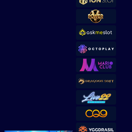
sae****9
IDR
4,003,200.00
Mahjong Wins 3 – Black
Scatter
sae****9
IDR
3,881,600.00
Mahjong Wins 3 – Black
Scatter
sae****9
IDR
3,590,300.00
Mahjong Wins 3 – Black
Scatter
pilla****i
IDR
3,440,750.00
Starlight Princess Super Scatter