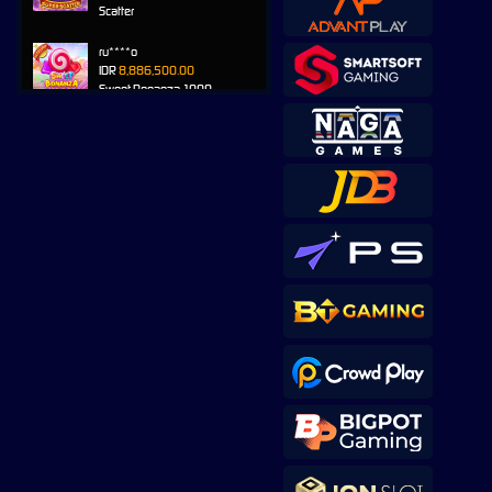
Scatter
ru****o
IDR
8,886,500.00
Sweet Bonanza 1000
sae****9
IDR
7,567,000.00
Mahjong Wins 3 – Black
Scatter
al****0
IDR
5,998,200.00
Gates of Olympus Super
Scatter
sae****9
IDR
4,966,400.00
Mahjong Wins 3 – Black
Scatter
pilla****i
IDR
4,413,450.00
Starlight Princess Super Scatter