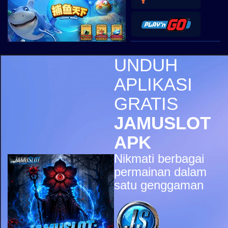
UNDUH
APLIKASI
GRATIS
JAMUSLOT
APK
Nikmati berbagai
permainan dalam
satu genggaman