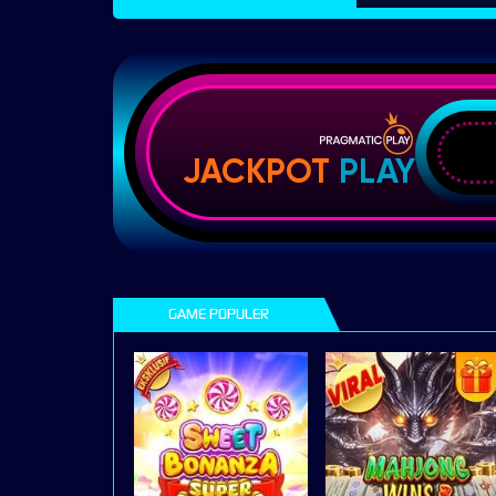
JACKPOT
PLAY
GAME POPULER