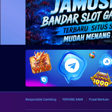
Responsible Gambling
TENTANG KAMI
Pusat Bantuan