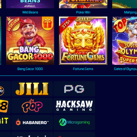
Wild Beans
Poker Win
Mahjong
Bang Gacor 1000
Fortune Gems
Gates of Olympu