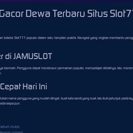
 Gacor Dewa Terbaru Situs Slo
an koleksi Slot777 populer dalam satu tampilan praktis. Navigasi yang ringkas membantu pen
r di JAMUSLOT
aya bermain. Pengguna dapat menelusuri permainan populer, mempelajari detailnya, lalu menent
n.
pat Hari Ini
ntukan nama pengguna yang mudah diingat, buat kata sandi yang kuat, lalu ikuti petunjuk pada l
pada siapa pun.
belum mulai.
erensi pribadi.