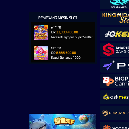
PEMENANG MESIN SLOT
al****0
IDR
33,383,400.00
Gates of Olympus Super Scatter
ru****o
IDR
8,886,500.00
Sweet Bonanza 1000
sae****9
IDR
7,567,000.00
Mahjong Wins 3 – Black Scatter
al****0
IDR
5,998,200.00
Gates of Olympus Super Scatter
sae****9
IDR
4,966,400.00
Mahjong Wins 3 – Black Scatter