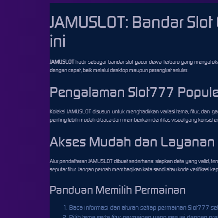
JAMUSLOT: Bandar Slot
ini
JAMUSLOT
hadir sebagai bandar slot gacor dewa terbaru yang menyatuk
dengan cepat, baik melalui desktop maupun perangkat seluler.
Pengalaman Slot777 Popule
Koleksi JAMUSLOT disusun untuk menghadirkan variasi tema, fitur, dan g
penting lebih mudah dibaca dan memberikan identitas visual yang konsiste
Akses Mudah dan Layanan Ce
Alur pendaftaran JAMUSLOT dibuat sederhana: siapkan data yang valid, te
seputar fitur. Jangan pernah membagikan kata sandi atau kode verifikasi ke
Panduan Memilih Permainan
Baca informasi dan aturan setiap permainan Slot777 se
Pilih tema serta fitur permainan yang sesuai dengan pref