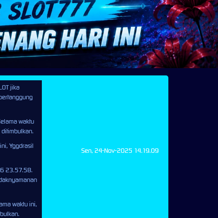
OT jika
 bertanggung
Selama waktu
ditimbulkan.
i, Yggdrasil
Sen, 24-Nov-2025 14.19.09
26 23.57.58.
tidaknyamanan
ma waktu ini,
bulkan.