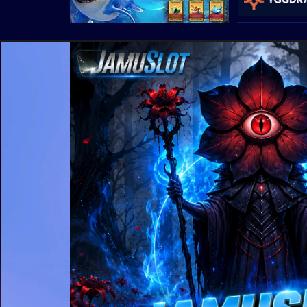
pilla****i
IDR
4,413,450.00
Starlight Princess Super Scatter
sae****9
IDR
4,003,200.00
Mahjong Wins 3 – Black Scatter
sae****9
IDR
3,881,600.00
Mahjong Wins 3 – Black Scatter
sae****9
IDR
3,590,300.00
Mahjong Wins 3 – Black Scatter
pilla****i
IDR
3,440,750.00
Starlight Princess Super Scatter