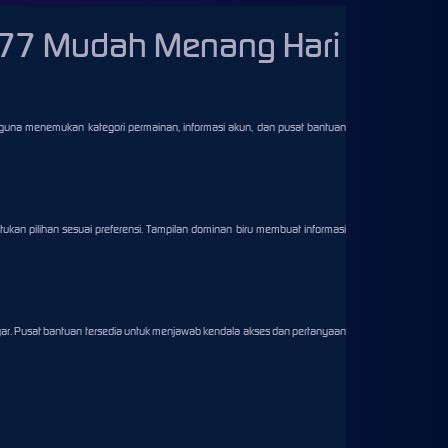
t777 Mudah Menang Hari
gguna menemukan kategori permainan, informasi akun, dan pusat bantuan
ukan pilihan sesuai preferensi. Tampilan dominan biru membuat informasi
ayar. Pusat bantuan tersedia untuk menjawab kendala akses dan pertanyaan