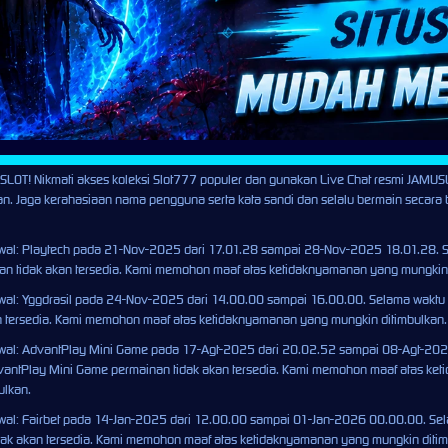
OT! Nikmati akses koleksi Slot777 populer dan gunakan Live Chat resmi JAMUSL
. Jaga kerahasiaan nama pengguna serta kata sandi dan selalu bermain secara
wal: Playtech pada 21-Nov-2025 dari 17.01.28 sampai 28-Nov-2025 18.01.28. 
inan tidak akan tersedia. Kami memohon maaf atas ketidaknyamanan yang mungkin 
wal: Yggdrasil pada 24-Nov-2025 dari 14.00.00 sampai 16.00.00. Selama waktu in
n tersedia. Kami memohon maaf atas ketidaknyamanan yang mungkin ditimbulkan.
wal: AdvantPlay Mini Game pada 17-Agt-2025 dari 20.02.52 sampai 08-Agt-20
dvantPlay Mini Game permainan tidak akan tersedia. Kami memohon maaf atas ke
ulkan.
wal: Fairbet pada 14-Jan-2025 dari 12.00.00 sampai 01-Jan-2026 00.00.00. Sela
idak akan tersedia. Kami memohon maaf atas ketidaknyamanan yang mungkin ditim