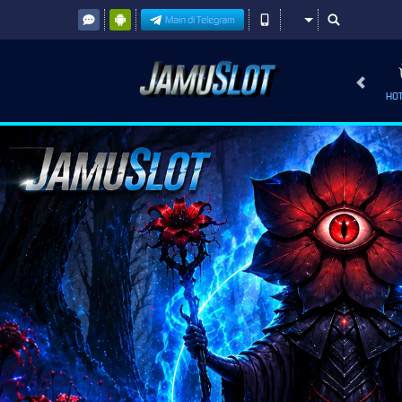
Main di Telegram
HO