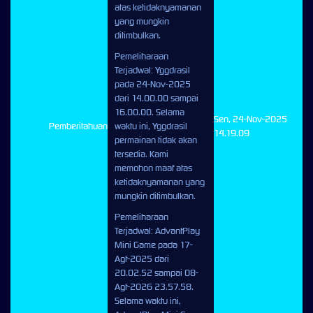
atas ketidaknyamanan
yang mungkin
ditimbulkan.
Pemeliharaan
Terjadwal: Yggdrasil
pada 24-Nov-2025
dari 14.00.00 sampai
16.00.00. Selama
Sen, 24-Nov-2025
Pemberitahuan
waktu ini, Yggdrasil
14.19.09
permainan tidak akan
tersedia. Kami
memohon maaf atas
ketidaknyamanan yang
mungkin ditimbulkan.
Pemeliharaan
Terjadwal: AdvantPlay
Mini Game pada 17-
Agt-2025 dari
20.02.52 sampai 08-
Agt-2026 23.57.58.
Selama waktu ini,