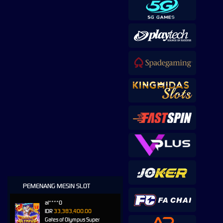
PEMENANG MESIN SLOT
al****0
IDR
33,383,400.00
Gates of Olympus Super