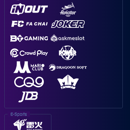
E-Sports