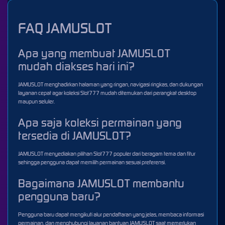
FAQ JAMUSLOT
Apa yang membuat JAMUSLOT
mudah diakses hari ini?
JAMUSLOT menghadirkan halaman yang ringan, navigasi ringkas, dan dukungan
layanan cepat agar koleksi Slot777 mudah ditemukan dari perangkat desktop
maupun seluler.
Apa saja koleksi permainan yang
tersedia di JAMUSLOT?
JAMUSLOT menyediakan pilihan Slot777 populer dari beragam tema dan fitur
sehingga pengguna dapat memilih permainan sesuai preferensi.
Bagaimana JAMUSLOT membantu
pengguna baru?
Pengguna baru dapat mengikuti alur pendaftaran yang jelas, membaca informasi
permainan, dan menghubungi layanan bantuan JAMUSLOT saat memerlukan