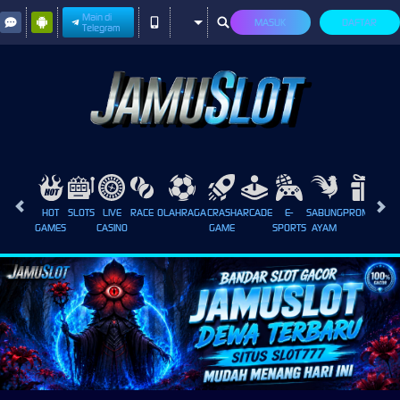
Main di
MASUK
DAFTAR
Telegram
HOT
SLOTS
LIVE
RACE
OLAHRAGA
CRASH
ARCADE
E-
SABUNG
PROMOSI
GAMES
CASINO
GAME
SPORTS
AYAM