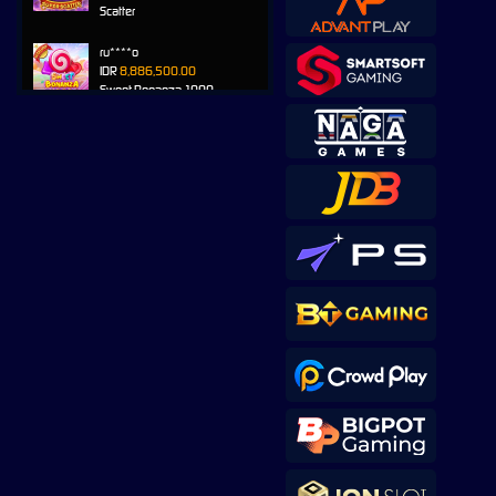
Scatter
ru****o
IDR
8,886,500.00
Sweet Bonanza 1000
sae****9
IDR
7,567,000.00
Mahjong Wins 3 – Black
Scatter
al****0
IDR
5,998,200.00
Gates of Olympus Super
Scatter
sae****9
IDR
4,966,400.00
Mahjong Wins 3 – Black
Scatter
pilla****i
IDR
4,413,450.00
Starlight Princess Super Scatter