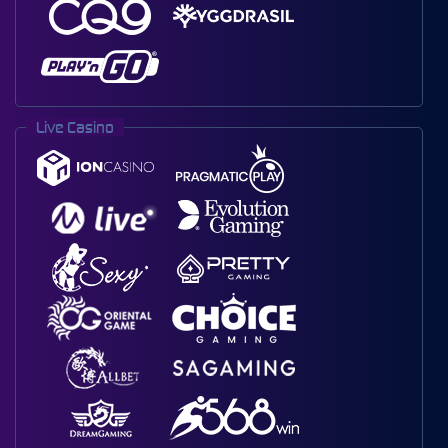
Live Casino