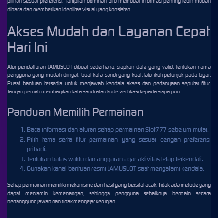
pilihan sesuai preferensi. Tampilan dominan biru membuat informasi penting lebih mudah
dibaca dan memberikan identitas visual yang konsisten.
Akses Mudah dan Layanan Cepat
Hari Ini
Alur pendaftaran JAMUSLOT dibuat sederhana: siapkan data yang valid, tentukan nama
pengguna yang mudah diingat, buat kata sandi yang kuat, lalu ikuti petunjuk pada layar.
Pusat bantuan tersedia untuk menjawab kendala akses dan pertanyaan seputar fitur.
Jangan pernah membagikan kata sandi atau kode verifikasi kepada siapa pun.
Panduan Memilih Permainan
Baca informasi dan aturan setiap permainan Slot777 sebelum mulai.
Pilih tema serta fitur permainan yang sesuai dengan preferensi
pribadi.
Tentukan batas waktu dan anggaran agar aktivitas tetap terkendali.
Gunakan kanal bantuan resmi JAMUSLOT saat mengalami kendala.
Setiap permainan memiliki mekanisme dan hasil yang bersifat acak. Tidak ada metode yang
dapat menjamin kemenangan, sehingga pengguna sebaiknya bermain secara
bertanggung jawab dan tidak mengejar kerugian.