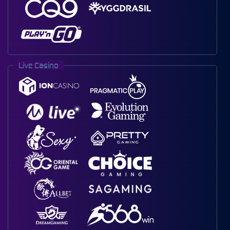
Live Casino