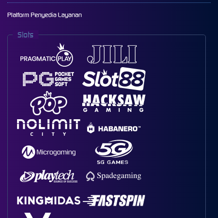
Platform Penyedia Layanan
Slots