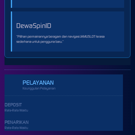
DewaSpinID
“Pilihan permainannya beragam dan navigasi JAMUSLOT terasa
sederhana untuk pengguna baru.”
PELAYANAN
Keunggulan Pelayanan
DEPOSIT
Rata-Rata Waktu
PENARIKAN
Rata-Rata Waktu