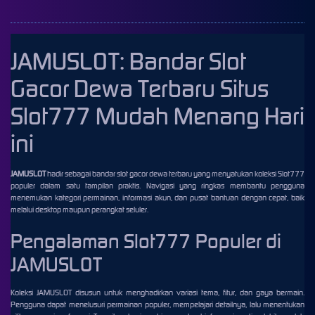
JAMUSLOT: Bandar Slot
Gacor Dewa Terbaru Situs
Slot777 Mudah Menang Hari
ini
JAMUSLOT
hadir sebagai bandar slot gacor dewa terbaru yang menyatukan koleksi Slot777
populer dalam satu tampilan praktis. Navigasi yang ringkas membantu pengguna
menemukan kategori permainan, informasi akun, dan pusat bantuan dengan cepat, baik
melalui desktop maupun perangkat seluler.
Pengalaman Slot777 Populer di
JAMUSLOT
Koleksi JAMUSLOT disusun untuk menghadirkan variasi tema, fitur, dan gaya bermain.
Pengguna dapat menelusuri permainan populer, mempelajari detailnya, lalu menentukan