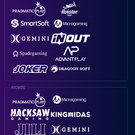
Arcade