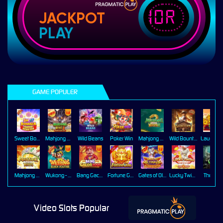
IDR
JACKPOT
PLAY
GAME POPULER
Sweet Bonanza Super Scatter
Mahjong Wins 3 – Black Scatter
Wild Beans
Poker Win
Mahjong Ways 2
Wild Bounty Showdown
Mahjong Ways
Wukong - Black Scatter
Bang Gacor 1000
Fortune Gems
Gates of Olympus Super Scatter
Lucky Twins Nexus
The Cryp
Video Slots Popular