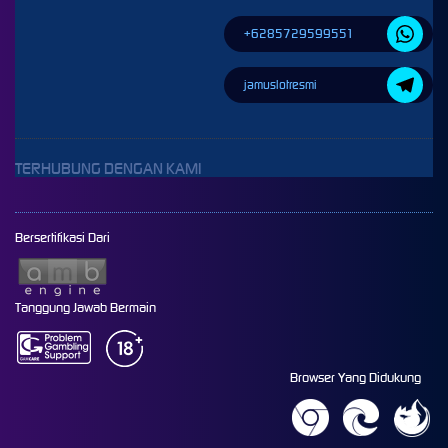
+6285729599551
jamuslotresmi
TERHUBUNG DENGAN KAMI
Bersertifikasi Dari
Tanggung Jawab Bermain
Browser Yang Didukung