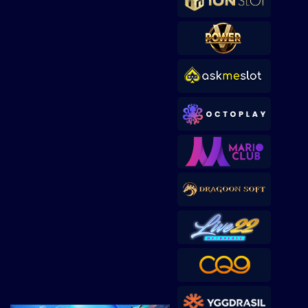
sae****9
IDR
4,003,200.00
Mahjong Wins 3 – Black
Scatter
sae****9
IDR
3,881,600.00
Mahjong Wins 3 – Black
Scatter
sae****9
IDR
3,590,300.00
Mahjong Wins 3 – Black
Scatter
pilla****i
IDR
3,440,750.00
Starlight Princess Super Scatter