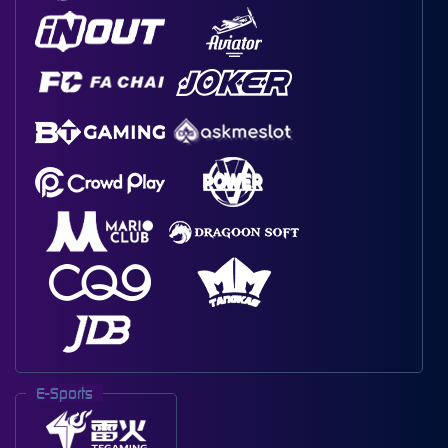
E-Sports