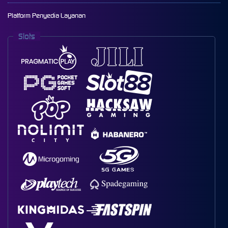
Platform Penyedia Layanan
Slots