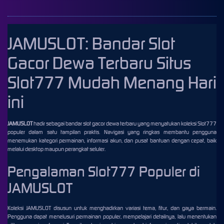
JAMUSLOT: Bandar Slot
Gacor Dewa Terbaru Situs
Slot777 Mudah Menang Hari
ini
JAMUSLOT
hadir sebagai bandar slot gacor dewa terbaru yang menyatukan koleksi Slot777
populer dalam satu tampilan praktis. Navigasi yang ringkas membantu pengguna
menemukan kategori permainan, informasi akun, dan pusat bantuan dengan cepat, baik
melalui desktop maupun perangkat seluler.
Pengalaman Slot777 Populer di
JAMUSLOT
Koleksi JAMUSLOT disusun untuk menghadirkan variasi tema, fitur, dan gaya bermain.
Pengguna dapat menelusuri permainan populer, mempelajari detailnya, lalu menentukan