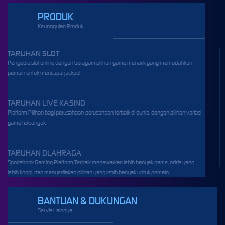
PRODUK
Keunggulan Produk
TARUHAN SLOT
Penyedia slot online dengan beragam pilihan game menarik yang memudahkan
pemain untuk mencapai jackpot
TARUHAN LIVE KASINO
Platform Pilihan bagi perusahaan-perusahaan terbaik di dunia, dengan pilihan variasi
game terbanyak
TARUHAN OLAHRAGA
Sportsbook Gaming Platform Terbaik menawarkan lebih banyak game, odds yang
lebih tinggi, dan menyediakan pilihan yang lebih banyak untuk pemain.
BANTUAN & DUKUNGAN
Servis Lainnya