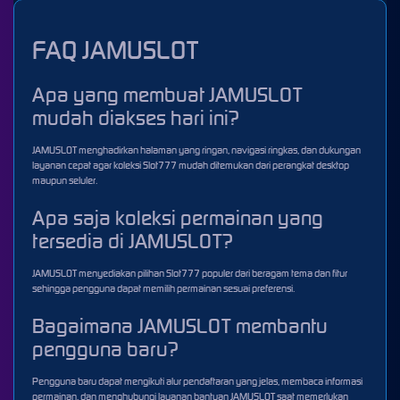
FAQ JAMUSLOT
Apa yang membuat JAMUSLOT
mudah diakses hari ini?
JAMUSLOT menghadirkan halaman yang ringan, navigasi ringkas, dan dukungan
layanan cepat agar koleksi Slot777 mudah ditemukan dari perangkat desktop
maupun seluler.
Apa saja koleksi permainan yang
tersedia di JAMUSLOT?
JAMUSLOT menyediakan pilihan Slot777 populer dari beragam tema dan fitur
sehingga pengguna dapat memilih permainan sesuai preferensi.
Bagaimana JAMUSLOT membantu
pengguna baru?
Pengguna baru dapat mengikuti alur pendaftaran yang jelas, membaca informasi
permainan, dan menghubungi layanan bantuan JAMUSLOT saat memerlukan