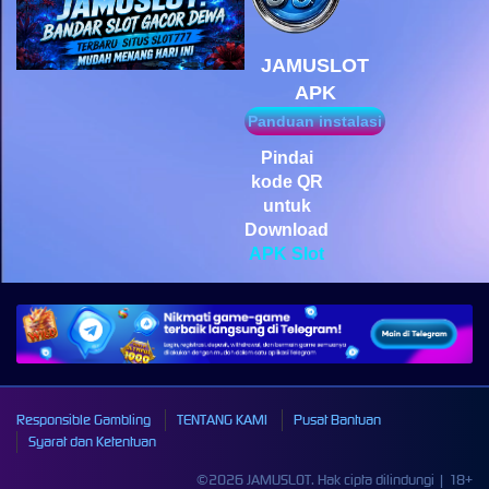
JAMUSLOT
APK
Panduan instalasi
Pindai
kode QR
untuk
Download
APK Slot
Responsible Gambling
TENTANG KAMI
Pusat Bantuan
Syarat dan Ketentuan
©2026 JAMUSLOT. Hak cipta dilindungi | 18+