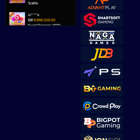
Scatter
ru****o
IDR
8,886,500.00
Sweet Bonanza 1000
sae****9
IDR
7,567,000.00
Mahjong Wins 3 – Black
Scatter
al****0
IDR
5,998,200.00
Gates of Olympus Super
Scatter
sae****9
IDR
4,966,400.00
Mahjong Wins 3 – Black
Scatter
pilla****i
IDR
4,413,450.00
Starlight Princess Super Scatter