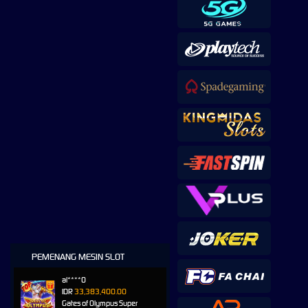
PEMENANG MESIN SLOT
al****0
IDR
33,383,400.00
Gates of Olympus Super