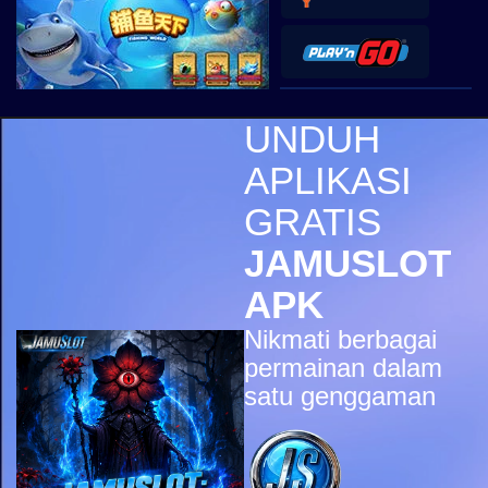
UNDUH
APLIKASI
GRATIS
JAMUSLOT
APK
Nikmati berbagai
permainan dalam
satu genggaman