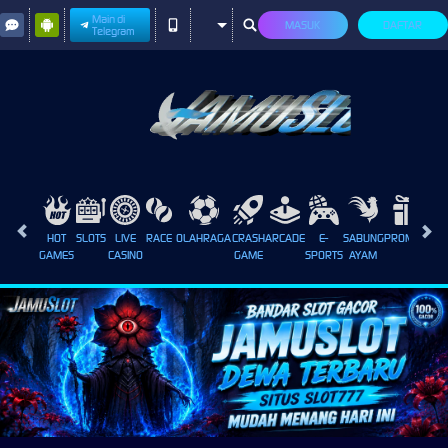
Main di
MASUK
DAFTAR
Telegram
HOT
SLOTS
LIVE
RACE
OLAHRAGA
CRASH
ARCADE
E-
SABUNG
PROMOSI
GAMES
CASINO
GAME
SPORTS
AYAM