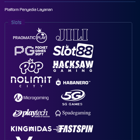
Platform Penyedia Layanan
Slots