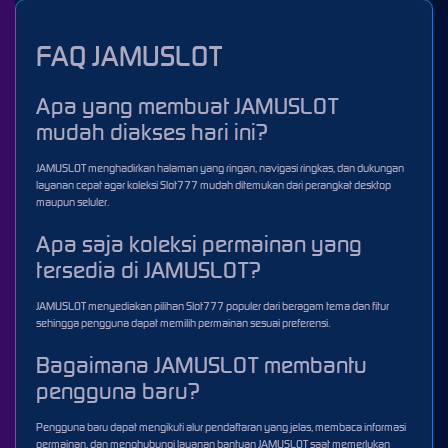
FAQ JAMUSLOT
Apa yang membuat JAMUSLOT
mudah diakses hari ini?
JAMUSLOT menghadirkan halaman yang ringan, navigasi ringkas, dan dukungan
layanan cepat agar koleksi Slot777 mudah ditemukan dari perangkat desktop
maupun seluler.
Apa saja koleksi permainan yang
tersedia di JAMUSLOT?
JAMUSLOT menyediakan pilihan Slot777 populer dari beragam tema dan fitur
sehingga pengguna dapat memilih permainan sesuai preferensi.
Bagaimana JAMUSLOT membantu
pengguna baru?
Pengguna baru dapat mengikuti alur pendaftaran yang jelas, membaca informasi
permainan, dan menghubungi layanan bantuan JAMUSLOT saat memerlukan