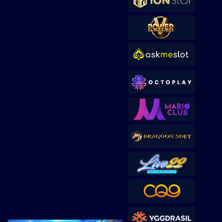
sae****9
IDR
4,003,200.00
Mahjong Wins 3 – Black
Scatter
sae****9
IDR
3,881,600.00
Mahjong Wins 3 – Black
Scatter
sae****9
IDR
3,590,300.00
Mahjong Wins 3 – Black
Scatter
pilla****i
IDR
3,440,750.00
Starlight Princess Super Scatter