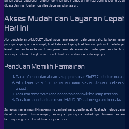
pilihan sesuai preferensi. Tampilan dominan biru membuat informasi penting lebih mudah
dibaca dan memberikan identitas visual yang konsisten.
Akses Mudah dan Layanan Cepat
Hari Ini
Alur pendaftaran JAMUSLOT dibuat sederhana: siapkan data yang valid, tentukan nama
pengguna yang mudah diingat, buat kata sandi yang kuat, lalu ikuti petunjuk pada layar.
Pusat bantuan tersedia untuk menjawab kendala akses dan pertanyaan seputar fitur.
Jangan pernah membagikan kata sandi atau kode verifikasi kepada siapa pun.
Panduan Memilih Permainan
Baca informasi dan aturan setiap permainan Slot777 sebelum mulai.
Pilih tema serta fitur permainan yang sesuai dengan preferensi
pribadi.
Tentukan batas waktu dan anggaran agar aktivitas tetap terkendali.
Gunakan kanal bantuan resmi JAMUSLOT saat mengalami kendala.
Setiap permainan memiliki mekanisme dan hasil yang bersifat acak. Tidak ada metode yang
dapat menjamin kemenangan, sehingga pengguna sebaiknya bermain secara
bertanggung jawab dan tidak mengejar kerugian.