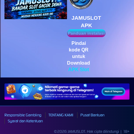
JAMUSLOT
APK
Panduan instalasi
Pindai
kode QR
untuk
Download
APK Slot
Responsible Gambling
TENTANG KAMI
Pusat Bantuan
Syarat dan Ketentuan
©2026 JAMUSLOT. Hak cipta dilindungi | 18+