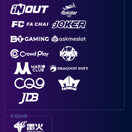
E-Sports