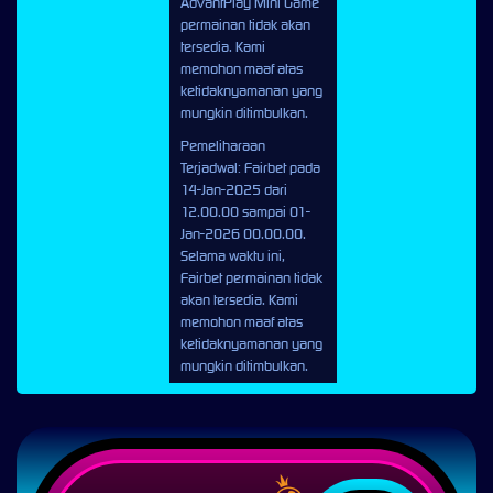
AdvantPlay Mini Game
permainan tidak akan
tersedia. Kami
memohon maaf atas
ketidaknyamanan yang
mungkin ditimbulkan.
Pemeliharaan
Terjadwal: Fairbet pada
14-Jan-2025 dari
12.00.00 sampai 01-
Jan-2026 00.00.00.
Selama waktu ini,
Fairbet permainan tidak
akan tersedia. Kami
memohon maaf atas
ketidaknyamanan yang
mungkin ditimbulkan.