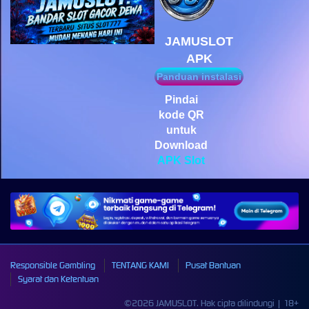
JAMUSLOT
APK
Panduan instalasi
Pindai
kode QR
untuk
Download
APK Slot
Responsible Gambling
TENTANG KAMI
Pusat Bantuan
Syarat dan Ketentuan
©2026 JAMUSLOT. Hak cipta dilindungi | 18+