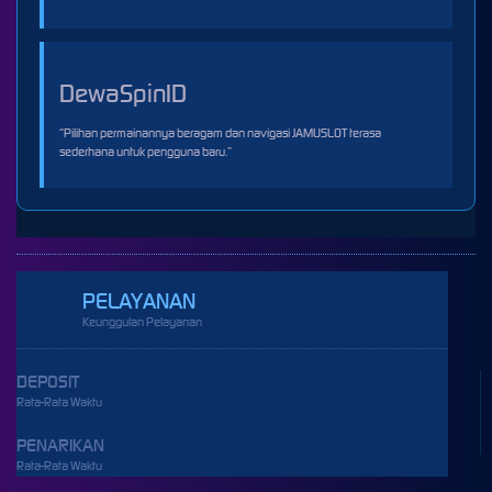
DewaSpinID
“Pilihan permainannya beragam dan navigasi JAMUSLOT terasa
sederhana untuk pengguna baru.”
PELAYANAN
Keunggulan Pelayanan
DEPOSIT
Rata-Rata Waktu
PENARIKAN
Rata-Rata Waktu