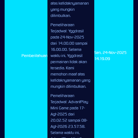
atas ketidaknyamanan
yang mungkin
ditimbulkan.
Pemeliharaan
Terjadwal: Yggdrasil
pada 24-Nov-2025
dari 14.00.00 sampai
16.00.00. Selama
Sen, 24-Nov-2025
Pemberitahuan
waktu ini, Yggdrasil
14.19.09
permainan tidak akan
tersedia. Kami
memohon maaf atas
ketidaknyamanan yang
mungkin ditimbulkan.
Pemeliharaan
Terjadwal: AdvantPlay
Mini Game pada 17-
Agt-2025 dari
20.02.52 sampai 08-
Agt-2026 23.57.58.
Selama waktu ini,