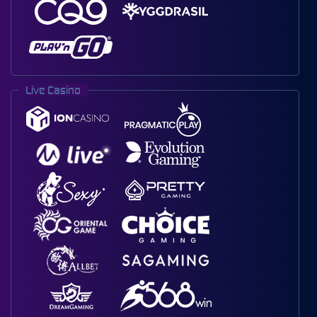
Live Casino