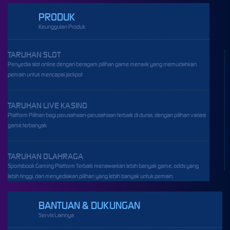
PRODUK
Keunggulan Produk
TARUHAN SLOT
Penyedia slot online dengan beragam pilihan game menarik yang memudahkan
pemain untuk mencapai jackpot
TARUHAN LIVE KASINO
Platform Pilihan bagi perusahaan-perusahaan terbaik di dunia, dengan pilihan variasi
game terbanyak
TARUHAN OLAHRAGA
Sportsbook Gaming Platform Terbaik menawarkan lebih banyak game, odds yang
lebih tinggi, dan menyediakan pilihan yang lebih banyak untuk pemain.
BANTUAN & DUKUNGAN
Servis Lainnya