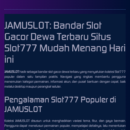
JAMUSLOT: Bandar Slot
Gacor Dewa Terbaru Situs
Slot777 Mudah Menang Hari
ini
JAMUSLOT
hadir sebagai bandar slot gacor dewa terbaru yang menyatukan koleksi Slot777
populer dalam satu tampilan praktis. Navigasi yang ringkas membantu pengguna
menemukan kategori permainan, informasi akun, dan pusat bantuan dengan cepat, baik
melalui desktop maupun perangkat seluler.
Pengalaman Slot777 Populer di
JAMUSLOT
Koleksi JAMUSLOT disusun untuk menghadirkan variasi tema, fitur, dan gaya bermain.
Pengguna dapat menelusuri permainan populer, mempelajari detailnya, lalu menentukan