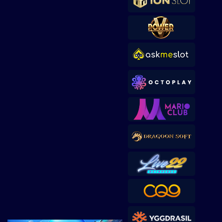
sae****9
IDR
4,003,200.00
Mahjong Wins 3 – Black
Scatter
sae****9
IDR
3,881,600.00
Mahjong Wins 3 – Black
Scatter
sae****9
IDR
3,590,300.00
Mahjong Wins 3 – Black
Scatter
pilla****i
IDR
3,440,750.00
Starlight Princess Super Scatter