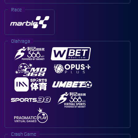
Race
Olahraga
Crash Game