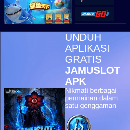
UNDUH
APLIKASI
GRATIS
JAMUSLOT
APK
Nikmati berbagai
permainan dalam
satu genggaman