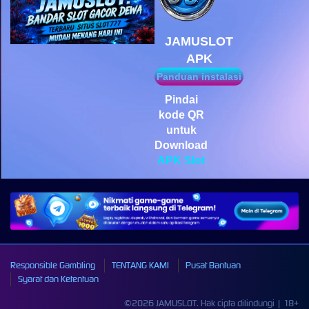
JAMUSLOT
APK
Panduan instalasi
Pindai
kode QR
untuk
Download
APK Slot
Responsible Gambling
TENTANG KAMI
Pusat Bantuan
Syarat dan Ketentuan
©2026 JAMUSLOT. Hak cipta dilindungi | 18+