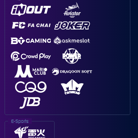
E-Sports