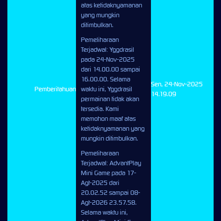
atas ketidaknyamanan
yang mungkin
ditimbulkan.
Pemeliharaan
Terjadwal: Yggdrasil
pada 24-Nov-2025
dari 14.00.00 sampai
16.00.00. Selama
Sen, 24-Nov-2025
Pemberitahuan
waktu ini, Yggdrasil
14.19.09
permainan tidak akan
tersedia. Kami
memohon maaf atas
ketidaknyamanan yang
mungkin ditimbulkan.
Pemeliharaan
Terjadwal: AdvantPlay
Mini Game pada 17-
Agt-2025 dari
20.02.52 sampai 08-
Agt-2026 23.57.58.
Selama waktu ini,