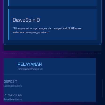
DewaSpinID
“Pilihan permainannya beragam dan navigasi JAMUSLOT terasa
sederhana untuk pengguna baru.”
PELAYANAN
Keunggulan Pelayanan
DEPOSIT
Rata-Rata Waktu
PENARIKAN
Rata-Rata Waktu