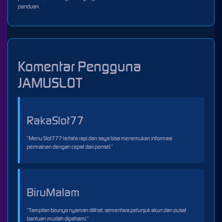
panduan.
Komentar Pengguna
JAMUSLOT
RakaSlot77
“Menu Slot777 tertata rapi dan saya bisa menemukan informasi
permainan dengan cepat dari ponsel.”
BiruMalam
“Tampilan birunya nyaman dilihat, sementara petunjuk akun dan pusat
bantuan mudah dipahami.”