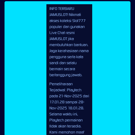
INFO TERBARU
JAMUSLOT! Nikmati
akses koleksi Slot777
populer dan gunakan
Live Chat resmi
JAMUSLOT jika
membutuhkan bantuan.
Jaga kerahasiaan nama
pengguna serta kata
sandi dan selalu
bermain secara
bertanggung jawab.
Pemeliharaan
Terjadwal: Playtech
pada 21-Nov-2025 dari
17.01.28 sampai 28-
Nov-2025 18.01.28.
Selama waktu ini,
Playtech permainan
tidak akan tersedia.
Kami memohon maaf