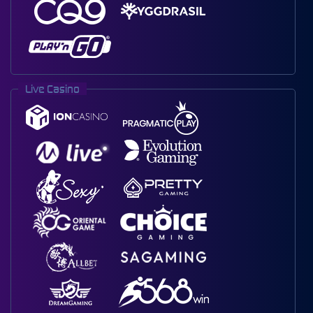
Live Casino