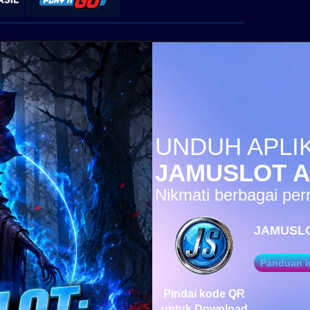
UNDUH APLIK
JAMUSLOT 
Nikmati berbagai pe
JAMUSL
Panduan i
Pindai kode QR
untuk Download