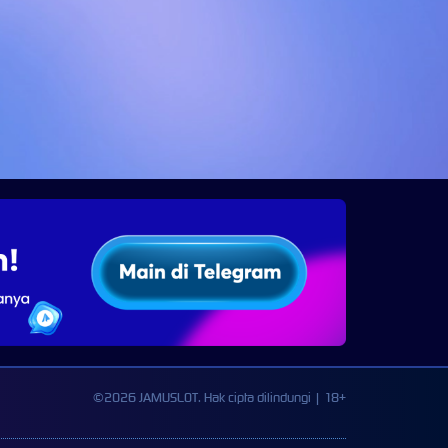
©2026 JAMUSLOT. Hak cipta dilindungi | 18+