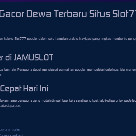
 Gacor Dewa Terbaru Situs Slo
an koleksi Slot777 populer dalam satu tampilan praktis. Navigasi yang ringkas membantu pen
r di JAMUSLOT
aya bermain. Pengguna dapat menelusuri permainan populer, mempelajari detailnya, lalu menent
n.
pat Hari Ini
ntukan nama pengguna yang mudah diingat, buat kata sandi yang kuat, lalu ikuti petunjuk pada l
pada siapa pun.
belum mulai.
erensi pribadi.