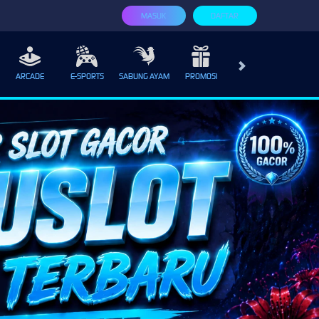
MASUK
DAFTAR
ARCADE
E-SPORTS
SABUNG AYAM
PROMOSI