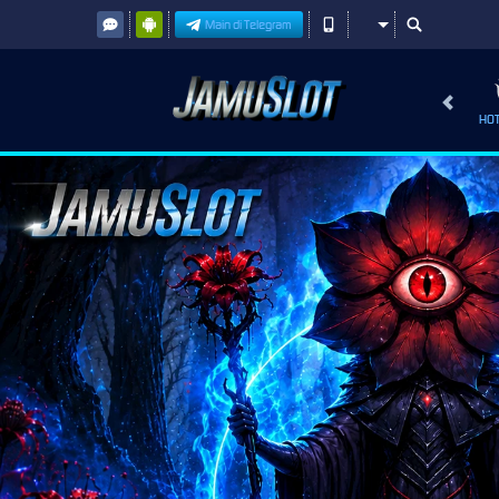
Main di Telegram
HO