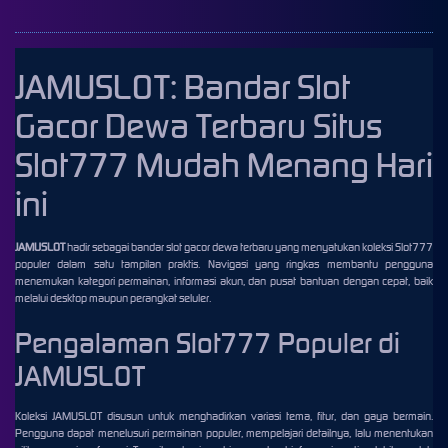
JAMUSLOT: Bandar Slot
Gacor Dewa Terbaru Situs
Slot777 Mudah Menang Hari
ini
JAMUSLOT
hadir sebagai bandar slot gacor dewa terbaru yang menyatukan koleksi Slot777
populer dalam satu tampilan praktis. Navigasi yang ringkas membantu pengguna
menemukan kategori permainan, informasi akun, dan pusat bantuan dengan cepat, baik
melalui desktop maupun perangkat seluler.
Pengalaman Slot777 Populer di
JAMUSLOT
Koleksi JAMUSLOT disusun untuk menghadirkan variasi tema, fitur, dan gaya bermain.
Pengguna dapat menelusuri permainan populer, mempelajari detailnya, lalu menentukan