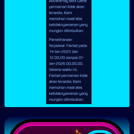
AdvantPlay Mini Game
permainan tidak akan
tersedia. Kami
memohon maaf atas
ketidaknyamanan yang
mungkin ditimbulkan.
Pemeliharaan
Terjadwal: Fairbet pada
14-Jan-2025 dari
12.00.00 sampai 01-
Jan-2026 00.00.00.
Selama waktu ini,
Fairbet permainan tidak
akan tersedia. Kami
memohon maaf atas
ketidaknyamanan yang
mungkin ditimbulkan.