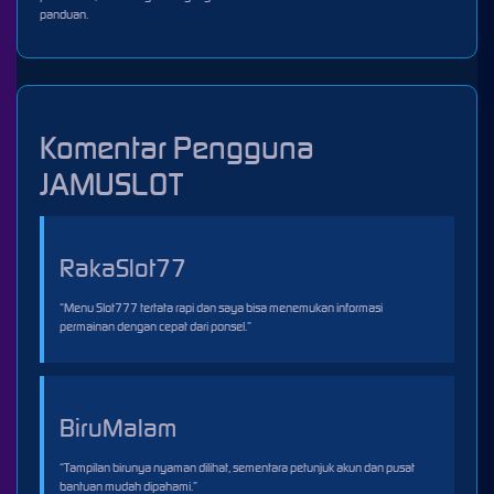
panduan.
Komentar Pengguna
JAMUSLOT
RakaSlot77
“Menu Slot777 tertata rapi dan saya bisa menemukan informasi
permainan dengan cepat dari ponsel.”
BiruMalam
“Tampilan birunya nyaman dilihat, sementara petunjuk akun dan pusat
bantuan mudah dipahami.”