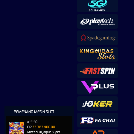
PEMENANG MESIN SLOT
al****0
IDR
33,383,400.00
Gates of Olympus Super