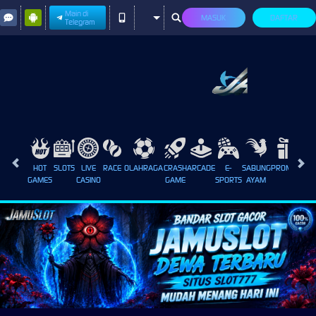
Main di
MASUK
DAFTAR
Telegram
HOT
SLOTS
LIVE
RACE
OLAHRAGA
CRASH
ARCADE
E-
SABUNG
PROMOSI
GAMES
CASINO
GAME
SPORTS
AYAM