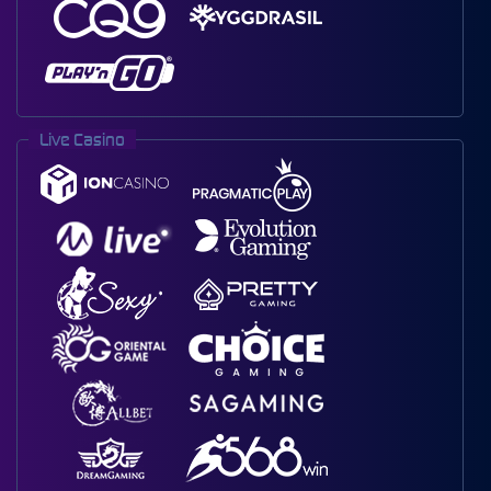
Live Casino