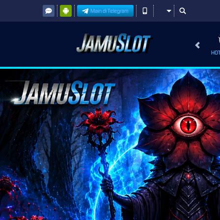
Main di Telegram
HO