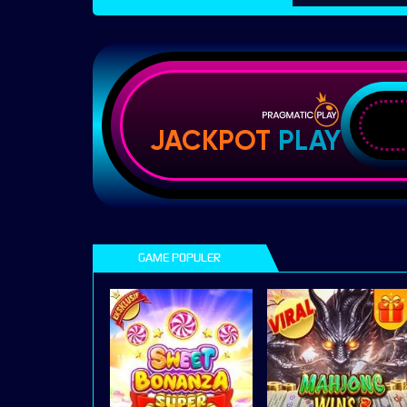
JACKPOT
PLAY
GAME POPULER