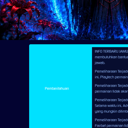
INFO TERBARU JAMUSL
membutuhkan bantuan
jawab.
Pemeliharaan Terjad
ini, Playtech perma
Pemeliharaan Terjad
Pemberitahuan
permainan tidak aka
Pemeliharaan Terjad
Selama waktu ini, A
yang mungkin ditimb
Pemeliharaan Terjad
Fairbet permainan t