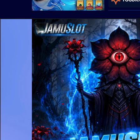
pilla****i
IDR
4,413,450.00
Starlight Princess Super Scatter
sae****9
IDR
4,003,200.00
Mahjong Wins 3 – Black Scatter
sae****9
IDR
3,881,600.00
Mahjong Wins 3 – Black Scatter
sae****9
IDR
3,590,300.00
Mahjong Wins 3 – Black Scatter
pilla****i
IDR
3,440,750.00
Starlight Princess Super Scatter