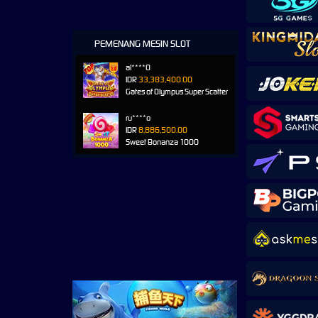
PEMENANG MESIN SLOT
al****0
IDR
33,383,400.00
Gates of Olympus Super Scatter
ru****o
IDR
8,886,500.00
Sweet Bonanza 1000
sae****9
IDR
7,567,000.00
Mahjong Wins 3 – Black Scatter
al****0
IDR
5,998,200.00
Gates of Olympus Super Scatter
sae****9
IDR
4,966,400.00
Mahjong Wins 3 – Black Scatter