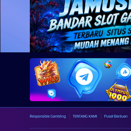
Responsible Gambling
TENTANG KAMI
Pusat Bantuan