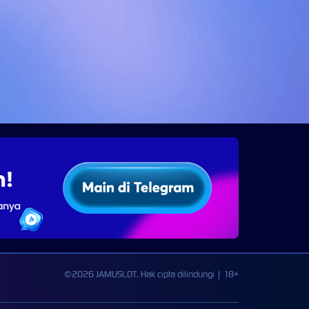
©2026 JAMUSLOT. Hak cipta dilindungi | 18+