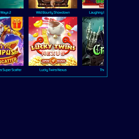
 Ways 2
Wild Bounty Showdown
Laughing Buddha Nexus
s Super Scatter
Lucky Twins Nexus
The Crypt