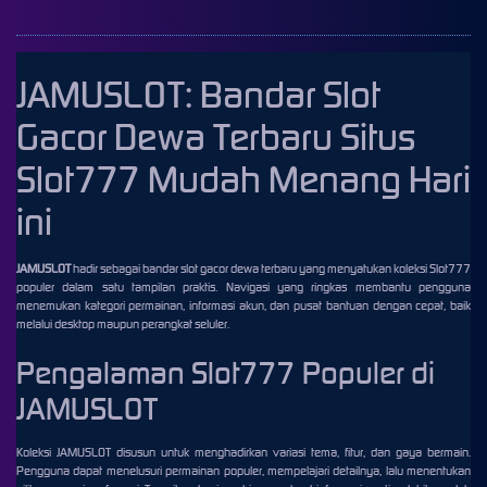
JAMUSLOT: Bandar Slot
Gacor Dewa Terbaru Situs
Slot777 Mudah Menang Hari
ini
JAMUSLOT
hadir sebagai bandar slot gacor dewa terbaru yang menyatukan koleksi Slot777
populer dalam satu tampilan praktis. Navigasi yang ringkas membantu pengguna
menemukan kategori permainan, informasi akun, dan pusat bantuan dengan cepat, baik
melalui desktop maupun perangkat seluler.
Pengalaman Slot777 Populer di
JAMUSLOT
Koleksi JAMUSLOT disusun untuk menghadirkan variasi tema, fitur, dan gaya bermain.
Pengguna dapat menelusuri permainan populer, mempelajari detailnya, lalu menentukan