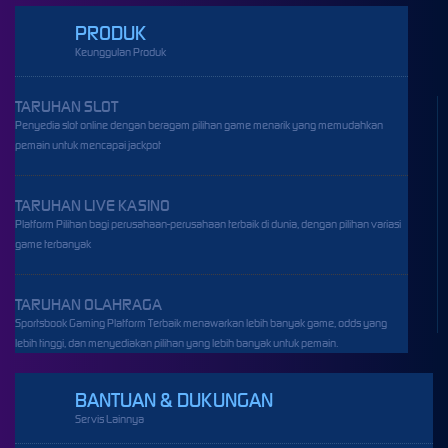
PRODUK
Keunggulan Produk
TARUHAN SLOT
Penyedia slot online dengan beragam pilihan game menarik yang memudahkan
pemain untuk mencapai jackpot
TARUHAN LIVE KASINO
Platform Pilihan bagi perusahaan-perusahaan terbaik di dunia, dengan pilihan variasi
game terbanyak
TARUHAN OLAHRAGA
Sportsbook Gaming Platform Terbaik menawarkan lebih banyak game, odds yang
lebih tinggi, dan menyediakan pilihan yang lebih banyak untuk pemain.
BANTUAN & DUKUNGAN
Servis Lainnya