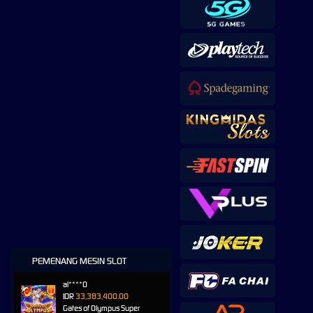
PEMENANG MESIN SLOT
al****0
IDR
33,383,400.00
Gates of Olympus Super