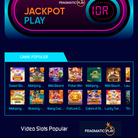
IDR
JACKPOT
PLAY
GAME POPULER
Sweet Bonanza Super Scatter
Mahjong Wins 3 – Black Scatter
Wild Beans
Poker Win
Mahjong Ways 2
Wild Bounty Showdown
Mahjong Ways
Wukong - Black Scatter
Bang Gacor 1000
Fortune Gems
Gates of Olympus Super Scatter
Lucky Twins Nexus
The Cryp
Video Slots Popular