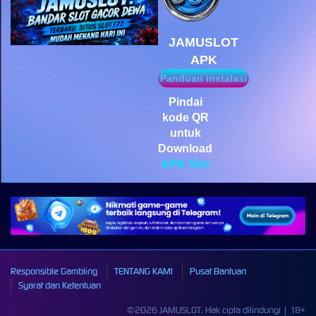
JAMUSLOT
APK
Panduan instalasi
Pindai
kode QR
untuk
Download
APK Slot
Responsible Gambling
TENTANG KAMI
Pusat Bantuan
Syarat dan Ketentuan
©2026 JAMUSLOT. Hak cipta dilindungi | 18+