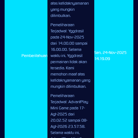
atas ketidaknyamanan
yang mungkin
ditimbulkan.
Pemeliharaan
Terjadwal: Yggdrasil
pada 24-Nov-2025
dari 14.00.00 sampai
16.00.00. Selama
Sen, 24-Nov-2025
Pemberitahuan
waktu ini, Yggdrasil
14.19.09
permainan tidak akan
tersedia. Kami
memohon maaf atas
ketidaknyamanan yang
mungkin ditimbulkan.
Pemeliharaan
Terjadwal: AdvantPlay
Mini Game pada 17-
Agt-2025 dari
20.02.52 sampai 08-
Agt-2026 23.57.58.
Selama waktu ini,