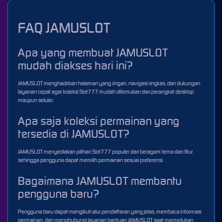
FAQ JAMUSLOT
Apa yang membuat JAMUSLOT
mudah diakses hari ini?
JAMUSLOT menghadirkan halaman yang ringan, navigasi ringkas, dan dukungan
layanan cepat agar koleksi Slot777 mudah ditemukan dari perangkat desktop
maupun seluler.
Apa saja koleksi permainan yang
tersedia di JAMUSLOT?
JAMUSLOT menyediakan pilihan Slot777 populer dari beragam tema dan fitur
sehingga pengguna dapat memilih permainan sesuai preferensi.
Bagaimana JAMUSLOT membantu
pengguna baru?
Pengguna baru dapat mengikuti alur pendaftaran yang jelas, membaca informasi
permainan, dan menghubungi layanan bantuan JAMUSLOT saat memerlukan