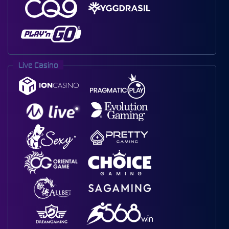
Live Casino