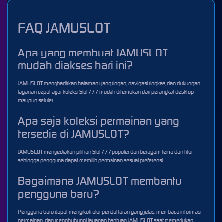
FAQ JAMUSLOT
Apa yang membuat JAMUSLOT
mudah diakses hari ini?
JAMUSLOT menghadirkan halaman yang ringan, navigasi ringkas, dan dukungan
layanan cepat agar koleksi Slot777 mudah ditemukan dari perangkat desktop
maupun seluler.
Apa saja koleksi permainan yang
tersedia di JAMUSLOT?
JAMUSLOT menyediakan pilihan Slot777 populer dari beragam tema dan fitur
sehingga pengguna dapat memilih permainan sesuai preferensi.
Bagaimana JAMUSLOT membantu
pengguna baru?
Pengguna baru dapat mengikuti alur pendaftaran yang jelas, membaca informasi
permainan, dan menghubungi layanan bantuan JAMUSLOT saat memerlukan