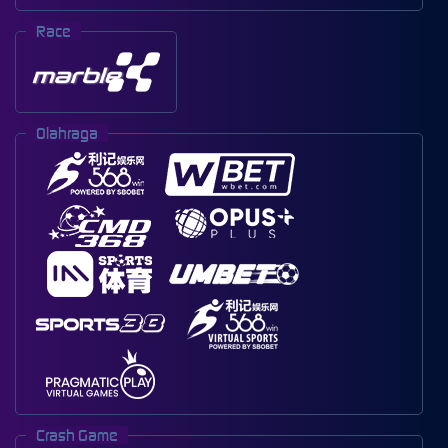
Race
Olahraga
Crash Game