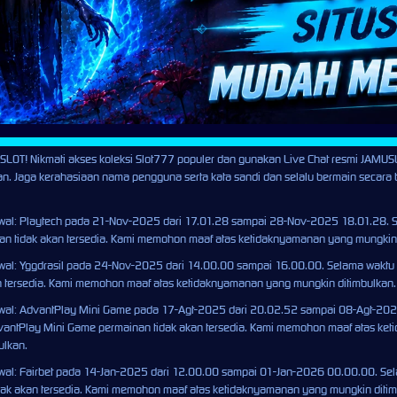
OT! Nikmati akses koleksi Slot777 populer dan gunakan Live Chat resmi JAMUSL
. Jaga kerahasiaan nama pengguna serta kata sandi dan selalu bermain secara
wal: Playtech pada 21-Nov-2025 dari 17.01.28 sampai 28-Nov-2025 18.01.28. 
inan tidak akan tersedia. Kami memohon maaf atas ketidaknyamanan yang mungkin 
wal: Yggdrasil pada 24-Nov-2025 dari 14.00.00 sampai 16.00.00. Selama waktu in
n tersedia. Kami memohon maaf atas ketidaknyamanan yang mungkin ditimbulkan.
wal: AdvantPlay Mini Game pada 17-Agt-2025 dari 20.02.52 sampai 08-Agt-20
dvantPlay Mini Game permainan tidak akan tersedia. Kami memohon maaf atas ke
ulkan.
wal: Fairbet pada 14-Jan-2025 dari 12.00.00 sampai 01-Jan-2026 00.00.00. Sela
idak akan tersedia. Kami memohon maaf atas ketidaknyamanan yang mungkin ditim