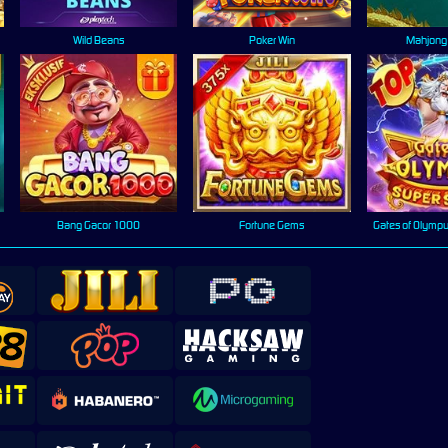
Wild Beans
Poker Win
Mahjong
Bang Gacor 1000
Fortune Gems
Gates of Olympu