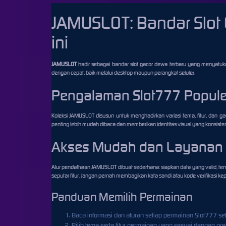
JAMUSLOT: Bandar Slot
ini
JAMUSLOT
hadir sebagai bandar slot gacor dewa terbaru yang menyatuk
dengan cepat, baik melalui desktop maupun perangkat seluler.
Pengalaman Slot777 Popule
Koleksi JAMUSLOT disusun untuk menghadirkan variasi tema, fitur, dan g
penting lebih mudah dibaca dan memberikan identitas visual yang konsiste
Akses Mudah dan Layanan Ce
Alur pendaftaran JAMUSLOT dibuat sederhana: siapkan data yang valid, te
seputar fitur. Jangan pernah membagikan kata sandi atau kode verifikasi ke
Panduan Memilih Permainan
Baca informasi dan aturan setiap permainan Slot777 se
Pilih tema serta fitur permainan yang sesuai dengan pref