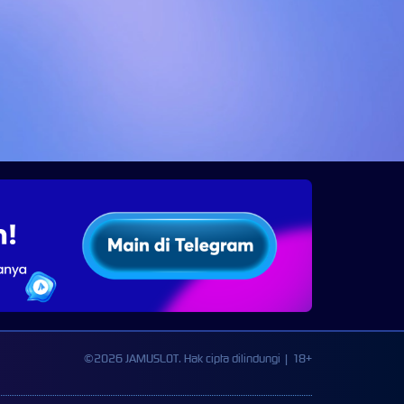
©2026 JAMUSLOT. Hak cipta dilindungi | 18+