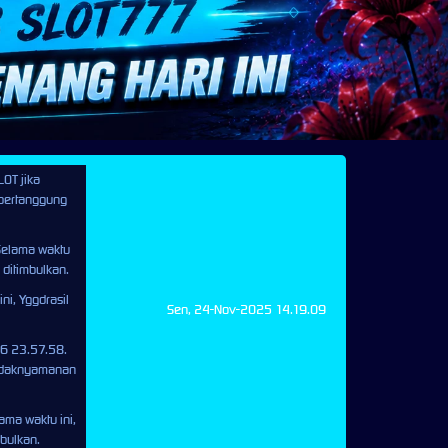
OT jika
 bertanggung
Selama waktu
ditimbulkan.
i, Yggdrasil
Sen, 24-Nov-2025 14.19.09
26 23.57.58.
tidaknyamanan
ma waktu ini,
bulkan.