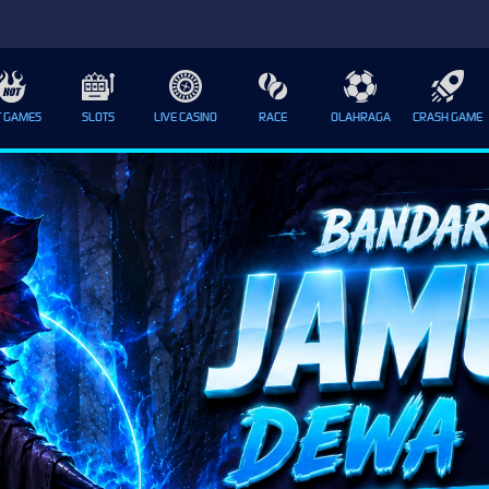
T GAMES
SLOTS
LIVE CASINO
RACE
OLAHRAGA
CRASH GAME