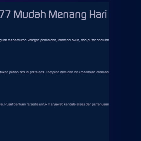
t777 Mudah Menang Hari
gguna menemukan kategori permainan, informasi akun, dan pusat bantuan
ukan pilihan sesuai preferensi. Tampilan dominan biru membuat informasi
ayar. Pusat bantuan tersedia untuk menjawab kendala akses dan pertanyaan