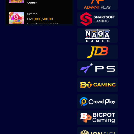
Scatter
ru****o
IDR
8,886,500.00
Sweet Bonanza 1000
sae****9
IDR
7,567,000.00
Mahjong Wins 3 – Black
Scatter
al****0
IDR
5,998,200.00
Gates of Olympus Super
Scatter
sae****9
IDR
4,966,400.00
Mahjong Wins 3 – Black
Scatter
pilla****i
IDR
4,413,450.00
Starlight Princess Super Scatter