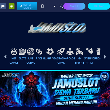
Main di
MASUK
DAFTAR
Telegram
HOT
SLOTS
LIVE
RACE
OLAHRAGA
CRASH
ARCADE
E-
SABUNG
PROMOSI
GAMES
CASINO
GAME
SPORTS
AYAM