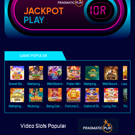
IDR
JACKPOT
PLAY
GAME POPULER
Sweet Bonanza Super Scatter
Mahjong Wins 3 – Black Scatter
Wild Beans
Poker Win
Mahjong Ways 2
Wild Bounty Showdown
Mahjong Ways
Wukong - Black Scatter
Bang Gacor 1000
Fortune Gems
Gates of Olympus Super Scatter
Lucky Twins Nexus
The Cryp
Video Slots Popular