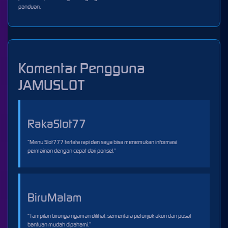
panduan.
Komentar Pengguna
JAMUSLOT
RakaSlot77
“Menu Slot777 tertata rapi dan saya bisa menemukan informasi
permainan dengan cepat dari ponsel.”
BiruMalam
“Tampilan birunya nyaman dilihat, sementara petunjuk akun dan pusat
bantuan mudah dipahami.”