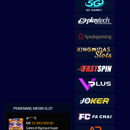
PEMENANG MESIN SLOT
al****0
IDR
33,383,400.00
Gates of Olympus Super