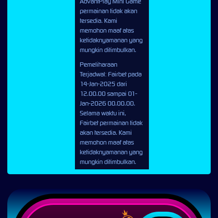
AdvantPlay Mini Game
permainan tidak akan
tersedia. Kami
memohon maaf atas
ketidaknyamanan yang
mungkin ditimbulkan.
Pemeliharaan
Terjadwal: Fairbet pada
14-Jan-2025 dari
12.00.00 sampai 01-
Jan-2026 00.00.00.
Selama waktu ini,
Fairbet permainan tidak
akan tersedia. Kami
memohon maaf atas
ketidaknyamanan yang
mungkin ditimbulkan.