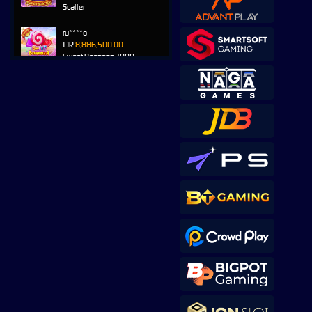
Scatter
ru****o
IDR
8,886,500.00
Sweet Bonanza 1000
sae****9
IDR
7,567,000.00
Mahjong Wins 3 – Black
Scatter
al****0
IDR
5,998,200.00
Gates of Olympus Super
Scatter
sae****9
IDR
4,966,400.00
Mahjong Wins 3 – Black
Scatter
pilla****i
IDR
4,413,450.00
Starlight Princess Super Scatter