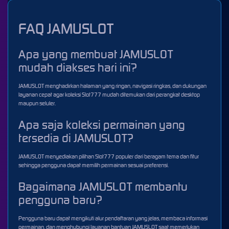
FAQ JAMUSLOT
Apa yang membuat JAMUSLOT
mudah diakses hari ini?
JAMUSLOT menghadirkan halaman yang ringan, navigasi ringkas, dan dukungan
layanan cepat agar koleksi Slot777 mudah ditemukan dari perangkat desktop
maupun seluler.
Apa saja koleksi permainan yang
tersedia di JAMUSLOT?
JAMUSLOT menyediakan pilihan Slot777 populer dari beragam tema dan fitur
sehingga pengguna dapat memilih permainan sesuai preferensi.
Bagaimana JAMUSLOT membantu
pengguna baru?
Pengguna baru dapat mengikuti alur pendaftaran yang jelas, membaca informasi
permainan, dan menghubungi layanan bantuan JAMUSLOT saat memerlukan