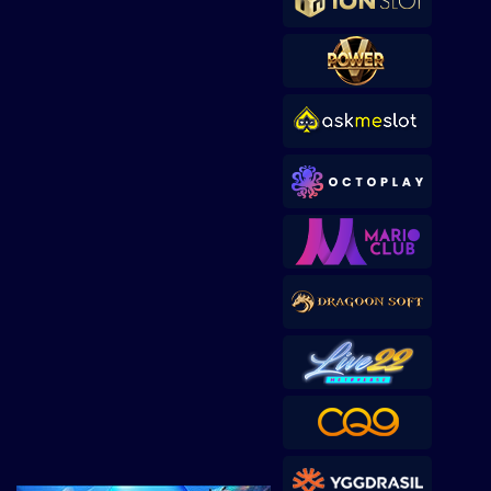
sae****9
IDR
4,003,200.00
Mahjong Wins 3 – Black
Scatter
sae****9
IDR
3,881,600.00
Mahjong Wins 3 – Black
Scatter
sae****9
IDR
3,590,300.00
Mahjong Wins 3 – Black
Scatter
pilla****i
IDR
3,440,750.00
Starlight Princess Super Scatter