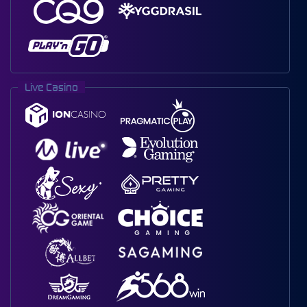
Live Casino