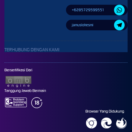
+6285729599551
jamuslotresmi
TERHUBUNG DENGAN KAMI
Bersertifikasi Dari
Tanggung Jawab Bermain
Browser Yang Didukung