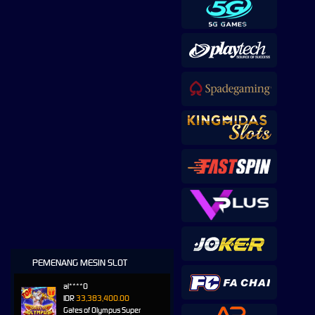
PEMENANG MESIN SLOT
al****0
IDR
33,383,400.00
Gates of Olympus Super