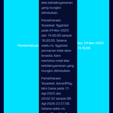
atas ketidaknyamanan
yang mungkin
ditimbulkan.
Pemeliharaan
Terjadwal: Yggdrasil
pada 24-Nov-2025
dari 14.00.00 sampai
16.00.00. Selama
Sen, 24-Nov-2025
Pemberitahuan
waktu ini, Yggdrasil
14.19.09
permainan tidak akan
tersedia. Kami
memohon maaf atas
ketidaknyamanan yang
mungkin ditimbulkan.
Pemeliharaan
Terjadwal: AdvantPlay
Mini Game pada 17-
Agt-2025 dari
20.02.52 sampai 08-
Agt-2026 23.57.58.
Selama waktu ini,