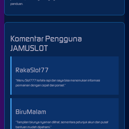
panduan.
Komentar Pengguna
JAMUSLOT
RakaSlot77
“Menu Slot777 tertata rapi dan saya bisa menemukan informasi
permainan dengan cepat dari ponsel.”
BiruMalam
“Tampilan birunya nyaman dilihat, sementara petunjuk akun dan pusat
bantuan mudah dipahami.”