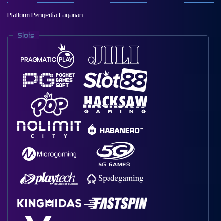
Platform Penyedia Layanan
Slots