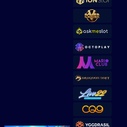
sae****9
IDR
4,003,200.00
Mahjong Wins 3 – Black
Scatter
sae****9
IDR
3,881,600.00
Mahjong Wins 3 – Black
Scatter
sae****9
IDR
3,590,300.00
Mahjong Wins 3 – Black
Scatter
pilla****i
IDR
3,440,750.00
Starlight Princess Super Scatter