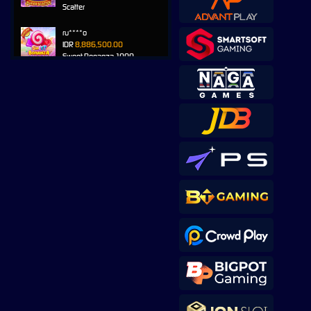
Scatter
ru****o
IDR
8,886,500.00
Sweet Bonanza 1000
sae****9
IDR
7,567,000.00
Mahjong Wins 3 – Black
Scatter
al****0
IDR
5,998,200.00
Gates of Olympus Super
Scatter
sae****9
IDR
4,966,400.00
Mahjong Wins 3 – Black
Scatter
pilla****i
IDR
4,413,450.00
Starlight Princess Super Scatter