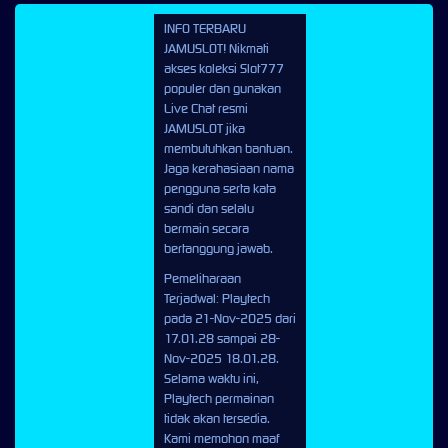
INFO TERBARU
JAMUSLOT! Nikmati
akses koleksi Slot777
populer dan gunakan
Live Chat resmi
JAMUSLOT jika
membutuhkan bantuan.
Jaga kerahasiaan nama
pengguna serta kata
sandi dan selalu
bermain secara
bertanggung jawab.
Pemeliharaan
Terjadwal: Playtech
pada 21-Nov-2025 dari
17.01.28 sampai 28-
Nov-2025 18.01.28.
Selama waktu ini,
Playtech permainan
tidak akan tersedia.
Kami memohon maaf