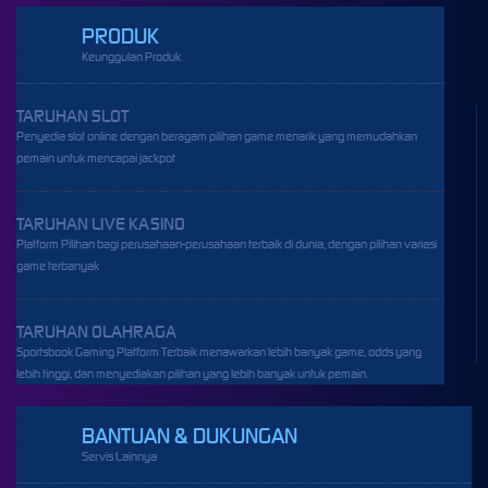
PRODUK
Keunggulan Produk
TARUHAN SLOT
Penyedia slot online dengan beragam pilihan game menarik yang memudahkan
pemain untuk mencapai jackpot
TARUHAN LIVE KASINO
Platform Pilihan bagi perusahaan-perusahaan terbaik di dunia, dengan pilihan variasi
game terbanyak
TARUHAN OLAHRAGA
Sportsbook Gaming Platform Terbaik menawarkan lebih banyak game, odds yang
lebih tinggi, dan menyediakan pilihan yang lebih banyak untuk pemain.
BANTUAN & DUKUNGAN
Servis Lainnya