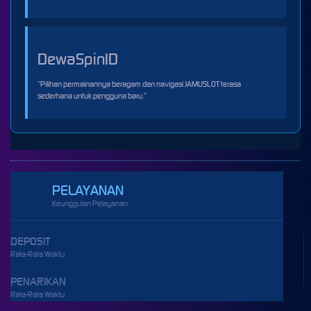
DewaSpinID
“Pilihan permainannya beragam dan navigasi JAMUSLOT terasa
sederhana untuk pengguna baru.”
PELAYANAN
Keunggulan Pelayanan
DEPOSIT
Rata-Rata Waktu
PENARIKAN
Rata-Rata Waktu