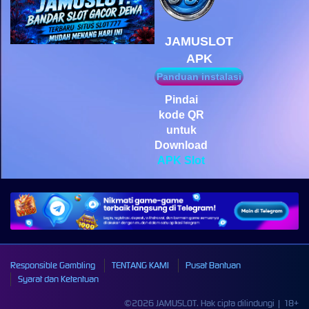
JAMUSLOT
APK
Panduan instalasi
Pindai
kode QR
untuk
Download
APK Slot
Responsible Gambling
TENTANG KAMI
Pusat Bantuan
Syarat dan Ketentuan
©2026 JAMUSLOT. Hak cipta dilindungi | 18+