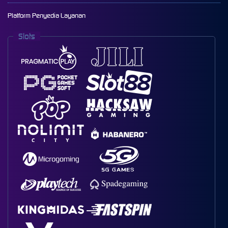
Platform Penyedia Layanan
Slots