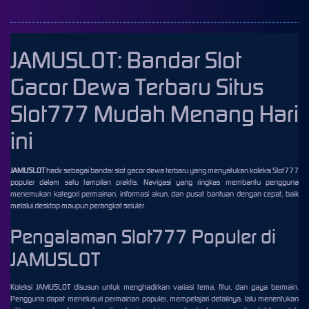
JAMUSLOT: Bandar Slot
Gacor Dewa Terbaru Situs
Slot777 Mudah Menang Hari
ini
JAMUSLOT
hadir sebagai bandar slot gacor dewa terbaru yang menyatukan koleksi Slot777
populer dalam satu tampilan praktis. Navigasi yang ringkas membantu pengguna
menemukan kategori permainan, informasi akun, dan pusat bantuan dengan cepat, baik
melalui desktop maupun perangkat seluler.
Pengalaman Slot777 Populer di
JAMUSLOT
Koleksi JAMUSLOT disusun untuk menghadirkan variasi tema, fitur, dan gaya bermain.
Pengguna dapat menelusuri permainan populer, mempelajari detailnya, lalu menentukan