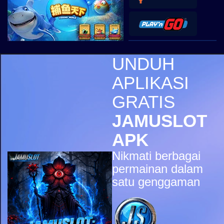
UNDUH
APLIKASI
GRATIS
JAMUSLOT
APK
Nikmati berbagai
permainan dalam
satu genggaman