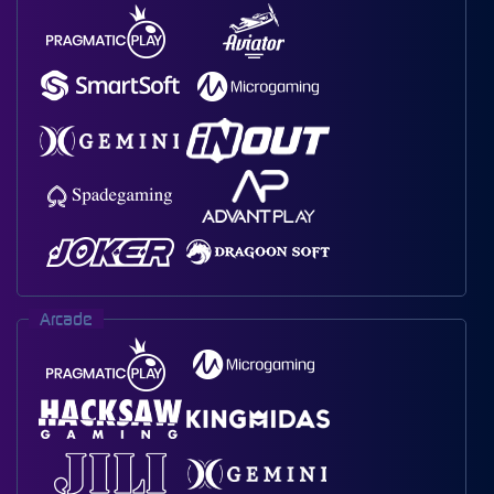
Arcade