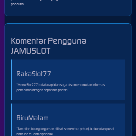
panduan.
Komentar Pengguna
JAMUSLOT
RakaSlot77
“Menu Slot777 tertata rapi dan saya bisa menemukan informasi
permainan dengan cepat dari ponsel.”
BiruMalam
“Tampilan birunya nyaman dilihat, sementara petunjuk akun dan pusat
bantuan mudah dipahami.”