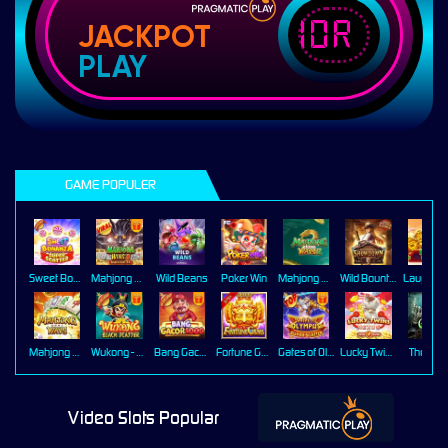
IDR
JACKPOT
PLAY
GAME POPULER
Sweet Bonanza Super Scatter
Mahjong Wins 3 – Black Scatter
Wild Beans
Poker Win
Mahjong Ways 2
Wild Bounty Showdown
Mahjong Ways
Wukong - Black Scatter
Bang Gacor 1000
Fortune Gems
Gates of Olympus Super Scatter
Lucky Twins Nexus
The Cryp
Video Slots Popular