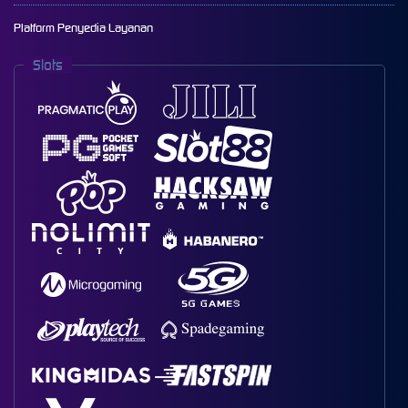
Platform Penyedia Layanan
Slots