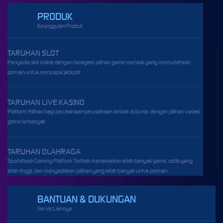
PRODUK
Keunggulan Produk
TARUHAN SLOT
Penyedia slot online dengan beragam pilihan game menarik yang memudahkan
pemain untuk mencapai jackpot
TARUHAN LIVE KASINO
Platform Pilihan bagi perusahaan-perusahaan terbaik di dunia, dengan pilihan variasi
game terbanyak
TARUHAN OLAHRAGA
Sportsbook Gaming Platform Terbaik menawarkan lebih banyak game, odds yang
lebih tinggi, dan menyediakan pilihan yang lebih banyak untuk pemain.
BANTUAN & DUKUNGAN
Servis Lainnya