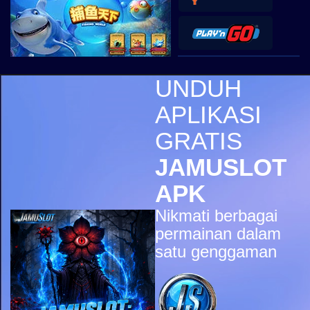
UNDUH
APLIKASI
GRATIS
JAMUSLOT
APK
Nikmati berbagai
permainan dalam
satu genggaman