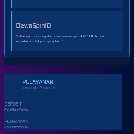
DewaSpinID
“Pilihan permainannya beragam dan navigasi JAMUSLOT terasa
sederhana untuk pengguna baru.”
PELAYANAN
Keunggulan Pelayanan
DEPOSIT
Rata-Rata Waktu
PENARIKAN
Rata-Rata Waktu