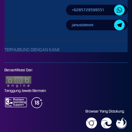
+6285729599551
jamuslotresmi
TERHUBUNG DENGAN KAMI
Bersertifikasi Dari
Tanggung Jawab Bermain
Browser Yang Didukung