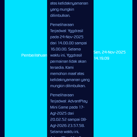
atas ketidaknyamanan
yang mungkin
ditimbulkan.
Pemeliharaan
Terjadwal: Yggdrasil
pada 24-Nov-2025
dari 14.00.00 sampai
16.00.00. Selama
Sen, 24-Nov-2025
Pemberitahuan
waktu ini, Yggdrasil
14.19.09
permainan tidak akan
tersedia. Kami
memohon maaf atas
ketidaknyamanan yang
mungkin ditimbulkan.
Pemeliharaan
Terjadwal: AdvantPlay
Mini Game pada 17-
Agt-2025 dari
20.02.52 sampai 08-
Agt-2026 23.57.58.
Selama waktu ini,