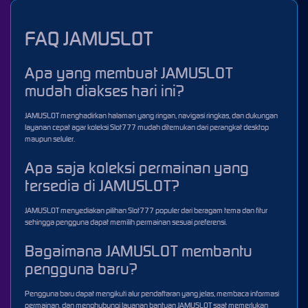
FAQ JAMUSLOT
Apa yang membuat JAMUSLOT
mudah diakses hari ini?
JAMUSLOT menghadirkan halaman yang ringan, navigasi ringkas, dan dukungan
layanan cepat agar koleksi Slot777 mudah ditemukan dari perangkat desktop
maupun seluler.
Apa saja koleksi permainan yang
tersedia di JAMUSLOT?
JAMUSLOT menyediakan pilihan Slot777 populer dari beragam tema dan fitur
sehingga pengguna dapat memilih permainan sesuai preferensi.
Bagaimana JAMUSLOT membantu
pengguna baru?
Pengguna baru dapat mengikuti alur pendaftaran yang jelas, membaca informasi
permainan, dan menghubungi layanan bantuan JAMUSLOT saat memerlukan