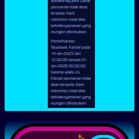
AdvantPlay Mini Game
permainan tidak akan
tersedia. Kami
memohon maaf atas
ketidaknyamanan yang
mungkin ditimbulkan.
Pemeliharaan
Terjadwal: Fairbet pada
14-Jan-2025 dari
12.00.00 sampai 01-
Jan-2026 00.00.00.
Selama waktu ini,
Fairbet permainan tidak
akan tersedia. Kami
memohon maaf atas
ketidaknyamanan yang
mungkin ditimbulkan.