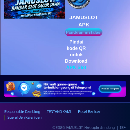
JAMUSLOT
APK
Panduan instalasi
Pindai
kode QR
untuk
Download
APK Slot
Responsible Gambling
TENTANG KAMI
Pusat Bantuan
Syarat dan Ketentuan
©2026 JAMUSLOT. Hak cipta dilindungi | 18+