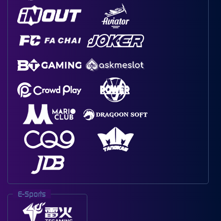
E-Sports