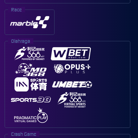
Race
Olahraga
Crash Game