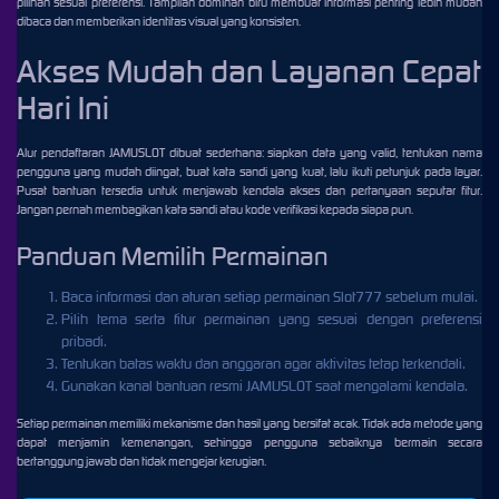
pilihan sesuai preferensi. Tampilan dominan biru membuat informasi penting lebih mudah
dibaca dan memberikan identitas visual yang konsisten.
Akses Mudah dan Layanan Cepat
Hari Ini
Alur pendaftaran JAMUSLOT dibuat sederhana: siapkan data yang valid, tentukan nama
pengguna yang mudah diingat, buat kata sandi yang kuat, lalu ikuti petunjuk pada layar.
Pusat bantuan tersedia untuk menjawab kendala akses dan pertanyaan seputar fitur.
Jangan pernah membagikan kata sandi atau kode verifikasi kepada siapa pun.
Panduan Memilih Permainan
Baca informasi dan aturan setiap permainan Slot777 sebelum mulai.
Pilih tema serta fitur permainan yang sesuai dengan preferensi
pribadi.
Tentukan batas waktu dan anggaran agar aktivitas tetap terkendali.
Gunakan kanal bantuan resmi JAMUSLOT saat mengalami kendala.
Setiap permainan memiliki mekanisme dan hasil yang bersifat acak. Tidak ada metode yang
dapat menjamin kemenangan, sehingga pengguna sebaiknya bermain secara
bertanggung jawab dan tidak mengejar kerugian.