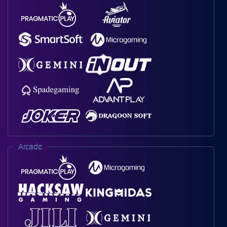
Arcade