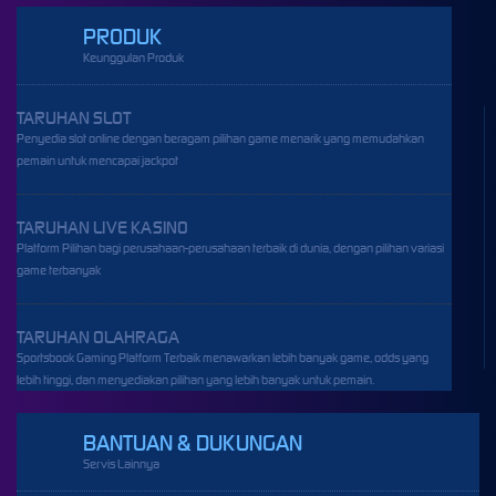
PRODUK
Keunggulan Produk
TARUHAN SLOT
Penyedia slot online dengan beragam pilihan game menarik yang memudahkan
pemain untuk mencapai jackpot
TARUHAN LIVE KASINO
Platform Pilihan bagi perusahaan-perusahaan terbaik di dunia, dengan pilihan variasi
game terbanyak
TARUHAN OLAHRAGA
Sportsbook Gaming Platform Terbaik menawarkan lebih banyak game, odds yang
lebih tinggi, dan menyediakan pilihan yang lebih banyak untuk pemain.
BANTUAN & DUKUNGAN
Servis Lainnya