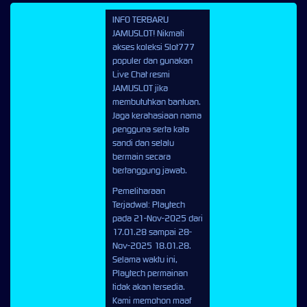
INFO TERBARU
JAMUSLOT! Nikmati
akses koleksi Slot777
populer dan gunakan
Live Chat resmi
JAMUSLOT jika
membutuhkan bantuan.
Jaga kerahasiaan nama
pengguna serta kata
sandi dan selalu
bermain secara
bertanggung jawab.
Pemeliharaan
Terjadwal: Playtech
pada 21-Nov-2025 dari
17.01.28 sampai 28-
Nov-2025 18.01.28.
Selama waktu ini,
Playtech permainan
tidak akan tersedia.
Kami memohon maaf