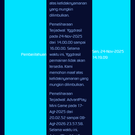
atas ketidaknyamanan
yang mungkin
ditimbulkan.
Pemeliharaan
Terjadwal: Yggdrasil
pada 24-Nov-2025
dari 14.00.00 sampai
16.00.00. Selama
Sen, 24-Nov-2025
Pemberitahuan
waktu ini, Yggdrasil
14.19.09
permainan tidak akan
tersedia. Kami
memohon maaf atas
ketidaknyamanan yang
mungkin ditimbulkan.
Pemeliharaan
Terjadwal: AdvantPlay
Mini Game pada 17-
Agt-2025 dari
20.02.52 sampai 08-
Agt-2026 23.57.58.
Selama waktu ini,