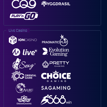
Live Casino