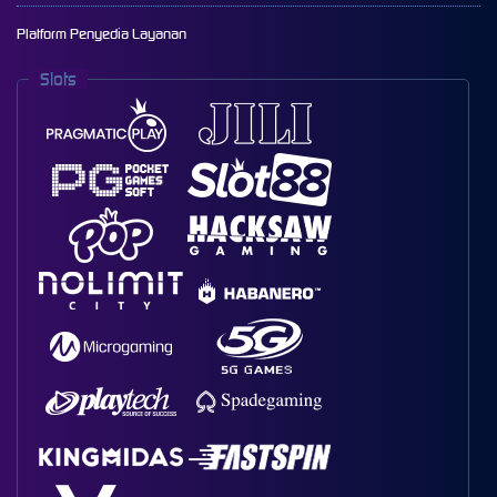
Platform Penyedia Layanan
Slots