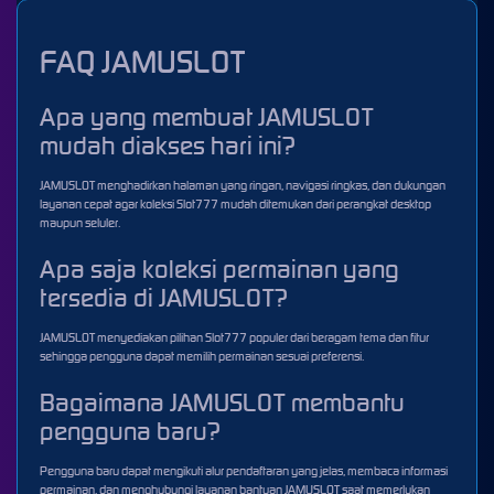
FAQ JAMUSLOT
Apa yang membuat JAMUSLOT
mudah diakses hari ini?
JAMUSLOT menghadirkan halaman yang ringan, navigasi ringkas, dan dukungan
layanan cepat agar koleksi Slot777 mudah ditemukan dari perangkat desktop
maupun seluler.
Apa saja koleksi permainan yang
tersedia di JAMUSLOT?
JAMUSLOT menyediakan pilihan Slot777 populer dari beragam tema dan fitur
sehingga pengguna dapat memilih permainan sesuai preferensi.
Bagaimana JAMUSLOT membantu
pengguna baru?
Pengguna baru dapat mengikuti alur pendaftaran yang jelas, membaca informasi
permainan, dan menghubungi layanan bantuan JAMUSLOT saat memerlukan