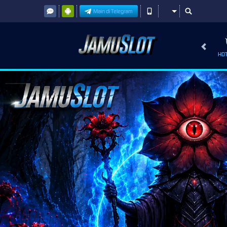
Main di Telegram
HO