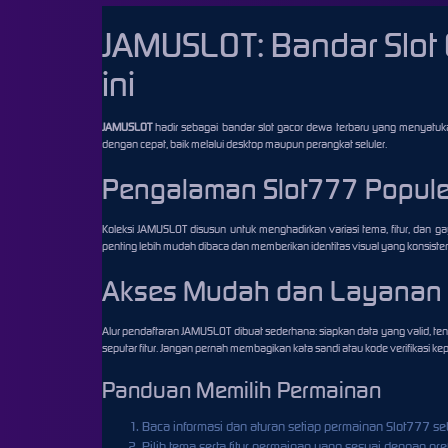
JAMUSLOT: Bandar Slot
ini
JAMUSLOT
hadir sebagai bandar slot gacor dewa terbaru yang menyatuk
dengan cepat, baik melalui desktop maupun perangkat seluler.
Pengalaman Slot777 Popule
Koleksi JAMUSLOT disusun untuk menghadirkan variasi tema, fitur, dan g
penting lebih mudah dibaca dan memberikan identitas visual yang konsiste
Akses Mudah dan Layanan Ce
Alur pendaftaran JAMUSLOT dibuat sederhana: siapkan data yang valid, te
seputar fitur. Jangan pernah membagikan kata sandi atau kode verifikasi ke
Panduan Memilih Permainan
Baca informasi dan aturan setiap permainan Slot777 se
Pilih tema serta fitur permainan yang sesuai dengan pref