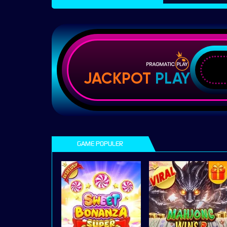
JACKPOT
PLAY
GAME POPULER