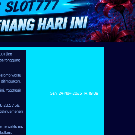
OT jika
 bertanggung
Selama waktu
ditimbulkan.
i, Yggdrasil
Sen, 24-Nov-2025 14.19.09
26 23.57.58.
tidaknyamanan
ma waktu ini,
bulkan.