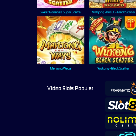
Sweet Bonanza Super Scatter
Mahjong Wins 3 – Black Scatter
Mahjong Ways
Wukong - Black Scatter
Video Slots Popular