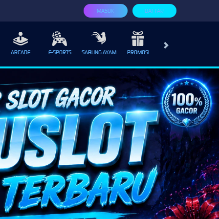
MASUK
DAFTAR
ARCADE
E-SPORTS
SABUNG AYAM
PROMOSI