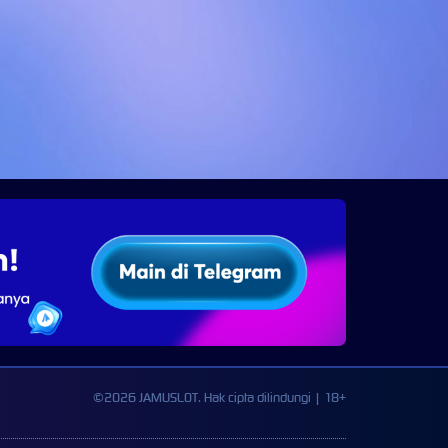
©2026 JAMUSLOT. Hak cipta dilindungi | 18+