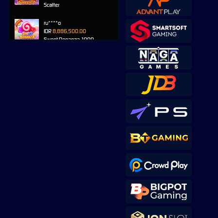
Scatter
ru****o
IDR
8,886,500.00
Sweet Bonanza 1000
sae****9
IDR
7,567,000.00
Mahjong Wins 3 – Black
Scatter
al****0
IDR
5,998,200.00
Gates of Olympus Super
Scatter
sae****9
IDR
4,966,400.00
Mahjong Wins 3 – Black
Scatter
pilla****i
IDR
4,413,450.00
Starlight Princess Super Scatter