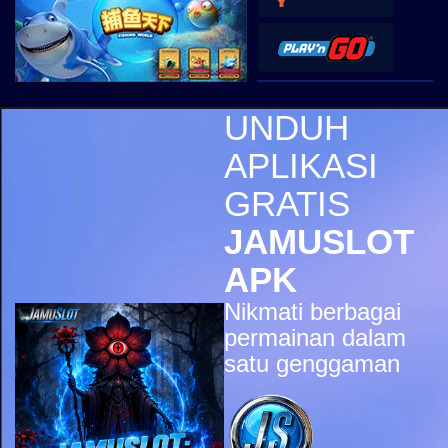
UNDUH
APLIKASI
GRATIS
JAMUSLOT
APK
Nikmati berbagai
permainan dalam
satu genggaman