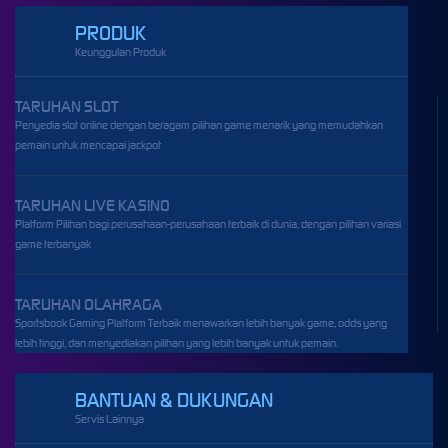
PRODUK
Keunggulan Produk
TARUHAN SLOT
Penyedia slot online dengan beragam pilihan game menarik yang memudahkan
pemain untuk mencapai jackpot
TARUHAN LIVE KASINO
Platform Pilihan bagi perusahaan-perusahaan terbaik di dunia, dengan pilihan variasi
game terbanyak
TARUHAN OLAHRAGA
Sportsbook Gaming Platform Terbaik menawarkan lebih banyak game, odds yang
lebih tinggi, dan menyediakan pilihan yang lebih banyak untuk pemain.
BANTUAN & DUKUNGAN
Servis Lainnya