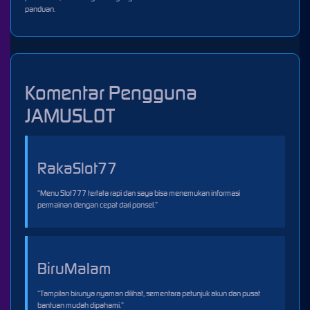
panduan.
Komentar Pengguna
JAMUSLOT
RakaSlot77
“Menu Slot777 tertata rapi dan saya bisa menemukan informasi
permainan dengan cepat dari ponsel.”
BiruMalam
“Tampilan birunya nyaman dilihat, sementara petunjuk akun dan pusat
bantuan mudah dipahami.”