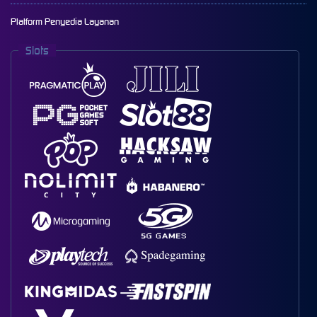
Platform Penyedia Layanan
Slots