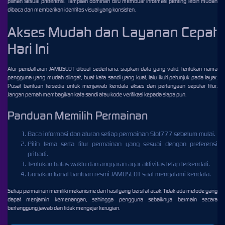
pilihan sesuai preferensi. Tampilan dominan biru membuat informasi penting lebih mudah
dibaca dan memberikan identitas visual yang konsisten.
Akses Mudah dan Layanan Cepat
Hari Ini
Alur pendaftaran JAMUSLOT dibuat sederhana: siapkan data yang valid, tentukan nama
pengguna yang mudah diingat, buat kata sandi yang kuat, lalu ikuti petunjuk pada layar.
Pusat bantuan tersedia untuk menjawab kendala akses dan pertanyaan seputar fitur.
Jangan pernah membagikan kata sandi atau kode verifikasi kepada siapa pun.
Panduan Memilih Permainan
Baca informasi dan aturan setiap permainan Slot777 sebelum mulai.
Pilih tema serta fitur permainan yang sesuai dengan preferensi
pribadi.
Tentukan batas waktu dan anggaran agar aktivitas tetap terkendali.
Gunakan kanal bantuan resmi JAMUSLOT saat mengalami kendala.
Setiap permainan memiliki mekanisme dan hasil yang bersifat acak. Tidak ada metode yang
dapat menjamin kemenangan, sehingga pengguna sebaiknya bermain secara
bertanggung jawab dan tidak mengejar kerugian.