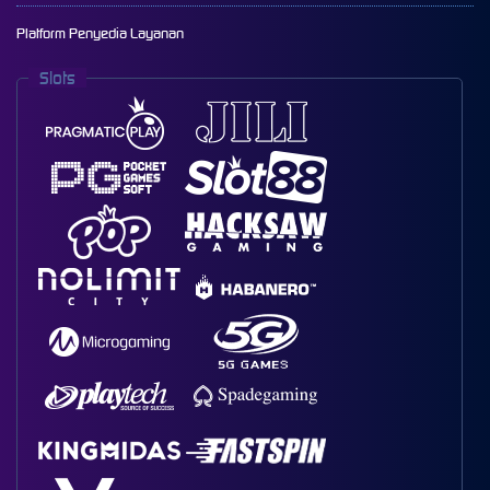
Platform Penyedia Layanan
Slots