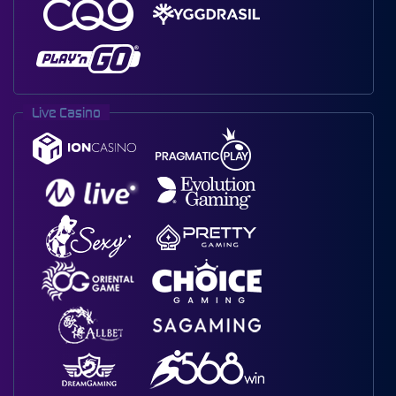
Live Casino