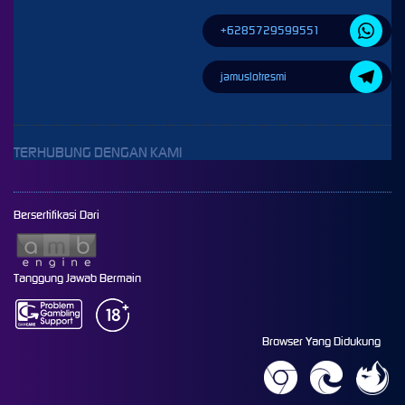
+6285729599551
jamuslotresmi
TERHUBUNG DENGAN KAMI
Bersertifikasi Dari
Tanggung Jawab Bermain
Browser Yang Didukung