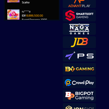
Scatter
ru****o
IDR
8,886,500.00
Sweet Bonanza 1000
sae****9
IDR
7,567,000.00
Mahjong Wins 3 – Black
Scatter
al****0
IDR
5,998,200.00
Gates of Olympus Super
Scatter
sae****9
IDR
4,966,400.00
Mahjong Wins 3 – Black
Scatter
pilla****i
IDR
4,413,450.00
Starlight Princess Super Scatter