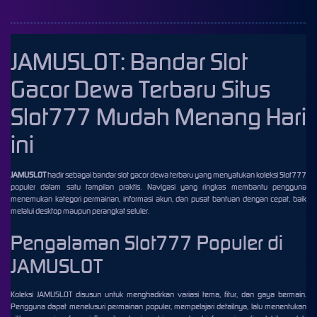
JAMUSLOT: Bandar Slot
Gacor Dewa Terbaru Situs
Slot777 Mudah Menang Hari
ini
JAMUSLOT
hadir sebagai bandar slot gacor dewa terbaru yang menyatukan koleksi Slot777
populer dalam satu tampilan praktis. Navigasi yang ringkas membantu pengguna
menemukan kategori permainan, informasi akun, dan pusat bantuan dengan cepat, baik
melalui desktop maupun perangkat seluler.
Pengalaman Slot777 Populer di
JAMUSLOT
Koleksi JAMUSLOT disusun untuk menghadirkan variasi tema, fitur, dan gaya bermain.
Pengguna dapat menelusuri permainan populer, mempelajari detailnya, lalu menentukan