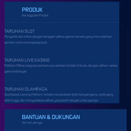
PRODUK
Keunggulan Produk
TARUHAN SLOT
Penyedia slot online dengan beragam pilihan game menarik yang memudahkan
pemain untuk mencapai jackpot
TARUHAN LIVE KASINO
Platform Pilihan bagi perusahaan-perusahaan terbaik di dunia, dengan pilihan variasi
game terbanyak
TARUHAN OLAHRAGA
Sportsbook Gaming Platform Terbaik menawarkan lebih banyak game, odds yang
lebih tinggi, dan menyediakan pilihan yang lebih banyak untuk pemain.
BANTUAN & DUKUNGAN
Servis Lainnya