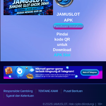
JAMUSLOT
APK
Panduan instalasi
Pindai
kode QR
untuk
Download
APK Slot
Responsible Gambling
TENTANG KAMI
Pusat Bantuan
Syarat dan Ketentuan
©2026 JAMUSLOT. Hak cipta dilindungi | 18+