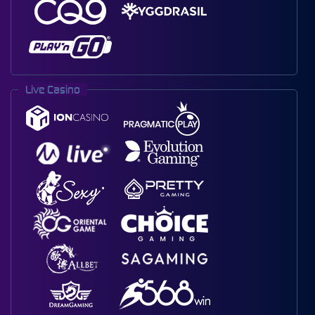
Live Casino