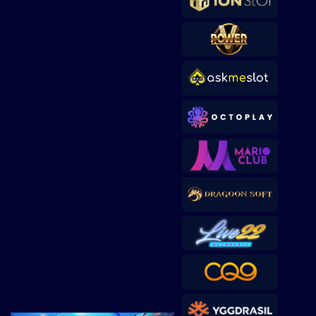
sae****9
IDR
4,003,200.00
Mahjong Wins 3 – Black
Scatter
sae****9
IDR
3,881,600.00
Mahjong Wins 3 – Black
Scatter
sae****9
IDR
3,590,300.00
Mahjong Wins 3 – Black
Scatter
pilla****i
IDR
3,440,750.00
Starlight Princess Super Scatter