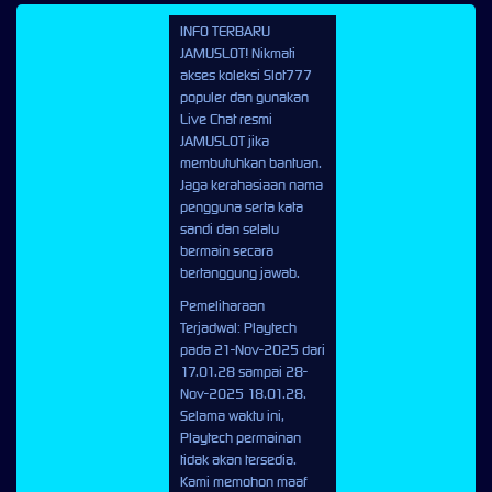
INFO TERBARU
JAMUSLOT! Nikmati
akses koleksi Slot777
populer dan gunakan
Live Chat resmi
JAMUSLOT jika
membutuhkan bantuan.
Jaga kerahasiaan nama
pengguna serta kata
sandi dan selalu
bermain secara
bertanggung jawab.
Pemeliharaan
Terjadwal: Playtech
pada 21-Nov-2025 dari
17.01.28 sampai 28-
Nov-2025 18.01.28.
Selama waktu ini,
Playtech permainan
tidak akan tersedia.
Kami memohon maaf