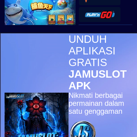
UNDUH
APLIKASI
GRATIS
JAMUSLOT
APK
Nikmati berbagai
permainan dalam
satu genggaman