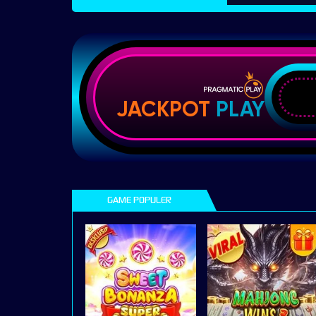
JACKPOT
PLAY
GAME POPULER