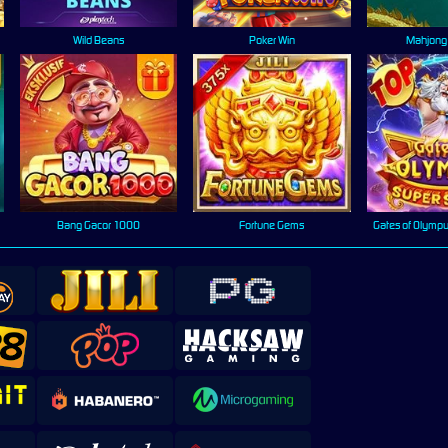
Wild Beans
Poker Win
Mahjong
Bang Gacor 1000
Fortune Gems
Gates of Olympu