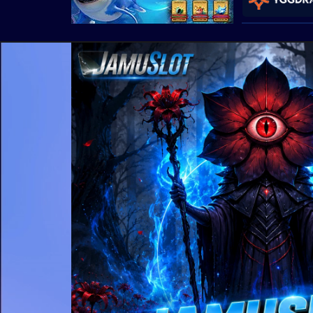
pilla****i
IDR
4,413,450.00
Starlight Princess Super Scatter
sae****9
IDR
4,003,200.00
Mahjong Wins 3 – Black Scatter
sae****9
IDR
3,881,600.00
Mahjong Wins 3 – Black Scatter
sae****9
IDR
3,590,300.00
Mahjong Wins 3 – Black Scatter
pilla****i
IDR
3,440,750.00
Starlight Princess Super Scatter