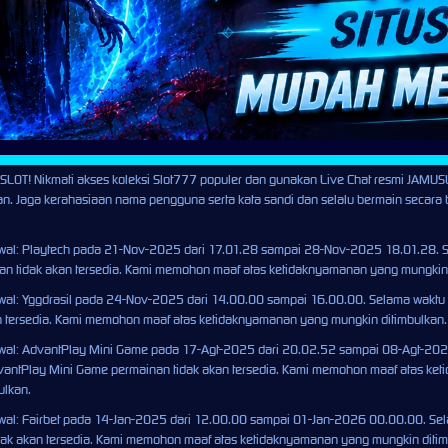
OT! Nikmati akses koleksi Slot777 populer dan gunakan Live Chat resmi JAMUSL
. Jaga kerahasiaan nama pengguna serta kata sandi dan selalu bermain secara
wal: Playtech pada 21-Nov-2025 dari 17.01.28 sampai 28-Nov-2025 18.01.28. 
inan tidak akan tersedia. Kami memohon maaf atas ketidaknyamanan yang mungkin 
wal: Yggdrasil pada 24-Nov-2025 dari 14.00.00 sampai 16.00.00. Selama waktu in
n tersedia. Kami memohon maaf atas ketidaknyamanan yang mungkin ditimbulkan.
wal: AdvantPlay Mini Game pada 17-Agt-2025 dari 20.02.52 sampai 08-Agt-20
dvantPlay Mini Game permainan tidak akan tersedia. Kami memohon maaf atas ke
ulkan.
wal: Fairbet pada 14-Jan-2025 dari 12.00.00 sampai 01-Jan-2026 00.00.00. Sela
idak akan tersedia. Kami memohon maaf atas ketidaknyamanan yang mungkin ditim