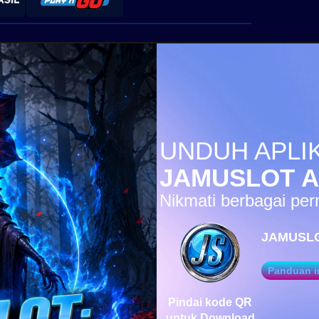
UNDUH APLIK
JAMUSLOT 
Nikmati berbagai pe
JAMUSL
Panduan i
Pindai kode QR
untuk Download