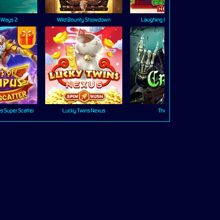
 Ways 2
Wild Bounty Showdown
Laughing Buddha Nexus
s Super Scatter
Lucky Twins Nexus
The Crypt