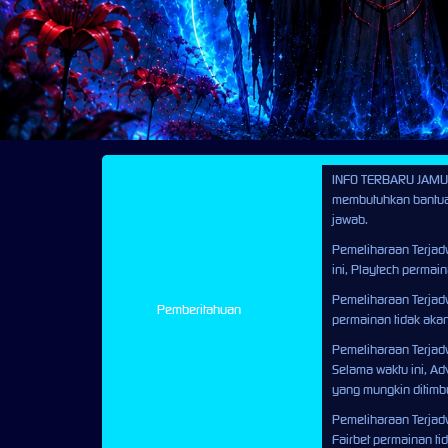
INFO TERBARU JAMUSL
membutuhkan bantuan
jawab.
Pemeliharaan Terjad
ini, Playtech perma
Pemeliharaan Terjad
Pemberitahuan
permainan tidak aka
Pemeliharaan Terjad
Selama waktu ini, A
yang mungkin ditimb
Pemeliharaan Terjad
Fairbet permainan t