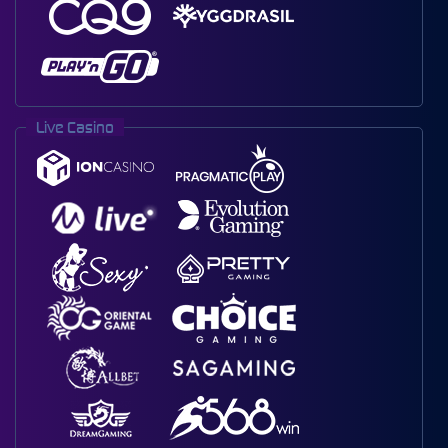
Live Casino