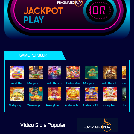
IDR
JACKPOT
PLAY
GAME POPULER
Sweet Bonanza Super Scatter
Mahjong Wins 3 – Black Scatter
Wild Beans
Poker Win
Mahjong Ways 2
Wild Bounty Showdown
Mahjong Ways
Wukong - Black Scatter
Bang Gacor 1000
Fortune Gems
Gates of Olympus Super Scatter
Lucky Twins Nexus
The Cryp
Video Slots Popular