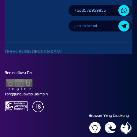
+6285729599551
jamuslotresmi
TERHUBUNG DENGAN KAMI
Bersertifikasi Dari
Tanggung Jawab Bermain
Browser Yang Didukung