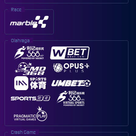
Race
Olahraga
Crash Game