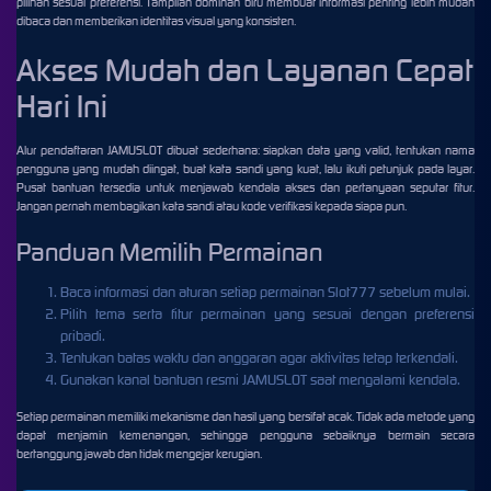
pilihan sesuai preferensi. Tampilan dominan biru membuat informasi penting lebih mudah
dibaca dan memberikan identitas visual yang konsisten.
Akses Mudah dan Layanan Cepat
Hari Ini
Alur pendaftaran JAMUSLOT dibuat sederhana: siapkan data yang valid, tentukan nama
pengguna yang mudah diingat, buat kata sandi yang kuat, lalu ikuti petunjuk pada layar.
Pusat bantuan tersedia untuk menjawab kendala akses dan pertanyaan seputar fitur.
Jangan pernah membagikan kata sandi atau kode verifikasi kepada siapa pun.
Panduan Memilih Permainan
Baca informasi dan aturan setiap permainan Slot777 sebelum mulai.
Pilih tema serta fitur permainan yang sesuai dengan preferensi
pribadi.
Tentukan batas waktu dan anggaran agar aktivitas tetap terkendali.
Gunakan kanal bantuan resmi JAMUSLOT saat mengalami kendala.
Setiap permainan memiliki mekanisme dan hasil yang bersifat acak. Tidak ada metode yang
dapat menjamin kemenangan, sehingga pengguna sebaiknya bermain secara
bertanggung jawab dan tidak mengejar kerugian.