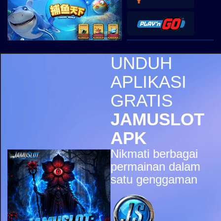
UNDUH
APLIKASI
GRATIS
JAMUSLOT
APK
Nikmati berbagai
permainan dalam
satu genggaman