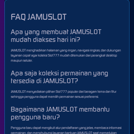
FAQ JAMUSLOT
Apa yang membuat JAMUSLOT
mudah diakses hari ini?
JAMUSLOT menghadirkan halaman yang ringan, navigasi ringkas, dan dukungan
layanan cepat agar koleksi Slot777 mudah ditemukan dari perangkat desktop
maupun seluler.
Apa saja koleksi permainan yang
tersedia di JAMUSLOT?
JAMUSLOT menyediakan pilihan Slot777 populer dari beragam tema dan fitur
sehingga pengguna dapat memilih permainan sesuai preferensi.
Bagaimana JAMUSLOT membantu
pengguna baru?
Pengguna baru dapat mengikuti alur pendaftaran yang jelas, membaca informasi
permainan, dan menghubungi layanan bantuan JAMUSLOT saat memerlukan