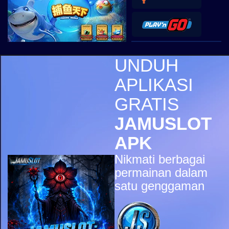
UNDUH
APLIKASI
GRATIS
JAMUSLOT
APK
Nikmati berbagai
permainan dalam
satu genggaman