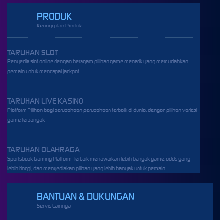
PRODUK
Keunggulan Produk
TARUHAN SLOT
Penyedia slot online dengan beragam pilihan game menarik yang memudahkan
pemain untuk mencapai jackpot
TARUHAN LIVE KASINO
Platform Pilihan bagi perusahaan-perusahaan terbaik di dunia, dengan pilihan variasi
game terbanyak
TARUHAN OLAHRAGA
Sportsbook Gaming Platform Terbaik menawarkan lebih banyak game, odds yang
lebih tinggi, dan menyediakan pilihan yang lebih banyak untuk pemain.
BANTUAN & DUKUNGAN
Servis Lainnya