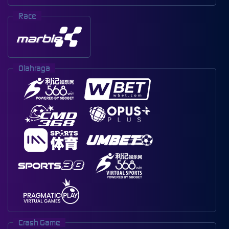
Race
Olahraga
Crash Game