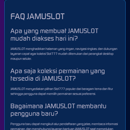
FAQ JAMUSLOT
Apa yang membuat JAMUSLOT
mudah diakses hari ini?
JAMUSLOT menghadirkan halaman yang ringan, navigasi ringkas, dan dukungan
layanan cepat agar koleksi Slot777 mudah ditemukan dari perangkat desktop
maupun seluler.
Apa saja koleksi permainan yang
tersedia di JAMUSLOT?
JAMUSLOT menyediakan pilihan Slot777 populer dari beragam tema dan fitur
sehingga pengguna dapat memilih permainan sesuai preferensi.
Bagaimana JAMUSLOT membantu
pengguna baru?
Pengguna baru dapat mengikuti alur pendaftaran yang jelas, membaca informasi
permainan, dan menghubungi layanan bantuan JAMUSLOT saat memerlukan