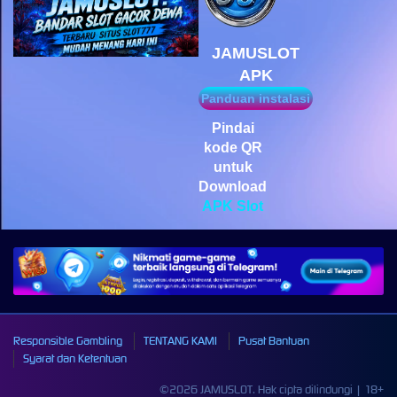
JAMUSLOT
APK
Panduan instalasi
Pindai
kode QR
untuk
Download
APK Slot
Responsible Gambling
TENTANG KAMI
Pusat Bantuan
Syarat dan Ketentuan
©2026 JAMUSLOT. Hak cipta dilindungi | 18+