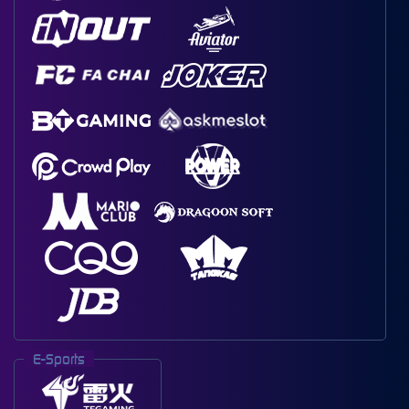
E-Sports