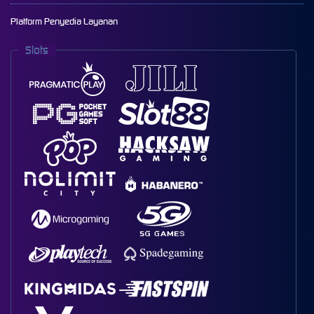
Platform Penyedia Layanan
Slots