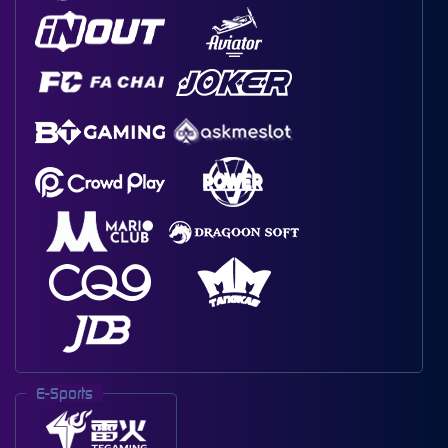
E-Sports