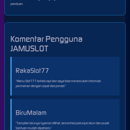
panduan.
Komentar Pengguna
JAMUSLOT
RakaSlot77
“Menu Slot777 tertata rapi dan saya bisa menemukan informasi
permainan dengan cepat dari ponsel.”
BiruMalam
“Tampilan birunya nyaman dilihat, sementara petunjuk akun dan pusat
bantuan mudah dipahami.”