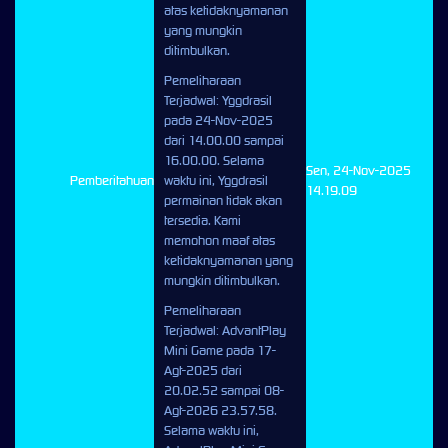
atas ketidaknyamanan
yang mungkin
ditimbulkan.
Pemeliharaan
Terjadwal: Yggdrasil
pada 24-Nov-2025
dari 14.00.00 sampai
16.00.00. Selama
Sen, 24-Nov-2025
Pemberitahuan
waktu ini, Yggdrasil
14.19.09
permainan tidak akan
tersedia. Kami
memohon maaf atas
ketidaknyamanan yang
mungkin ditimbulkan.
Pemeliharaan
Terjadwal: AdvantPlay
Mini Game pada 17-
Agt-2025 dari
20.02.52 sampai 08-
Agt-2026 23.57.58.
Selama waktu ini,