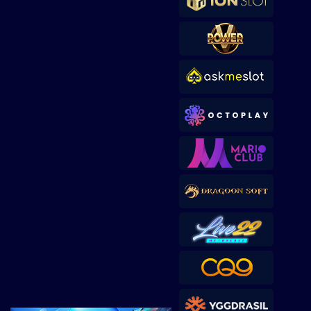
sae****9
IDR
4,003,200.00
Mahjong Wins 3 – Black
Scatter
sae****9
IDR
3,881,600.00
Mahjong Wins 3 – Black
Scatter
sae****9
IDR
3,590,300.00
Mahjong Wins 3 – Black
Scatter
pilla****i
IDR
3,440,750.00
Starlight Princess Super Scatter