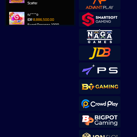
Scatter
ru****o
IDR
8,886,500.00
Sweet Bonanza 1000
sae****9
IDR
7,567,000.00
Mahjong Wins 3 – Black
Scatter
al****0
IDR
5,998,200.00
Gates of Olympus Super
Scatter
sae****9
IDR
4,966,400.00
Mahjong Wins 3 – Black
Scatter
pilla****i
IDR
4,413,450.00
Starlight Princess Super Scatter