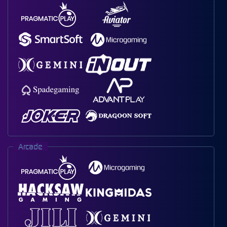
Arcade