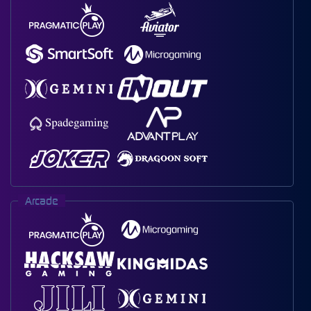
Arcade