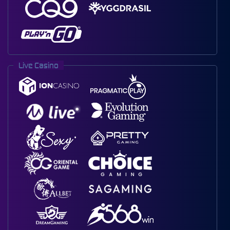
Live Casino