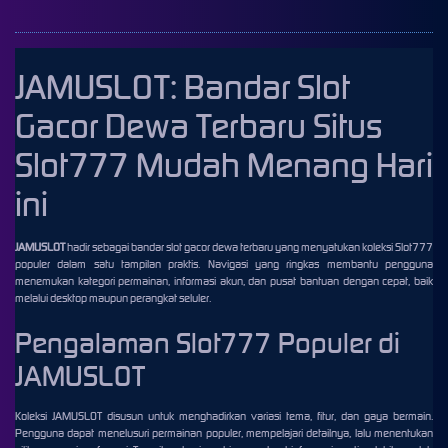
JAMUSLOT: Bandar Slot
Gacor Dewa Terbaru Situs
Slot777 Mudah Menang Hari
ini
JAMUSLOT
hadir sebagai bandar slot gacor dewa terbaru yang menyatukan koleksi Slot777
populer dalam satu tampilan praktis. Navigasi yang ringkas membantu pengguna
menemukan kategori permainan, informasi akun, dan pusat bantuan dengan cepat, baik
melalui desktop maupun perangkat seluler.
Pengalaman Slot777 Populer di
JAMUSLOT
Koleksi JAMUSLOT disusun untuk menghadirkan variasi tema, fitur, dan gaya bermain.
Pengguna dapat menelusuri permainan populer, mempelajari detailnya, lalu menentukan