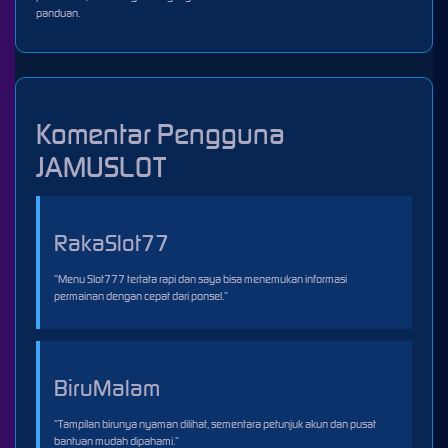
panduan.
Komentar Pengguna
JAMUSLOT
RakaSlot77
“Menu Slot777 tertata rapi dan saya bisa menemukan informasi
permainan dengan cepat dari ponsel.”
BiruMalam
“Tampilan birunya nyaman dilihat, sementara petunjuk akun dan pusat
bantuan mudah dipahami.”