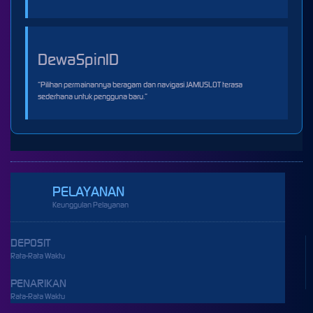
DewaSpinID
“Pilihan permainannya beragam dan navigasi JAMUSLOT terasa
sederhana untuk pengguna baru.”
PELAYANAN
Keunggulan Pelayanan
DEPOSIT
Rata-Rata Waktu
PENARIKAN
Rata-Rata Waktu