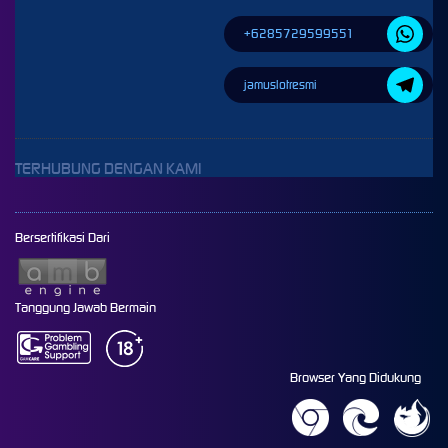
+6285729599551
jamuslotresmi
TERHUBUNG DENGAN KAMI
Bersertifikasi Dari
Tanggung Jawab Bermain
Browser Yang Didukung