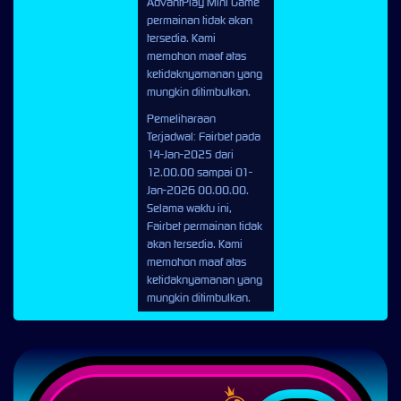
AdvantPlay Mini Game
permainan tidak akan
tersedia. Kami
memohon maaf atas
ketidaknyamanan yang
mungkin ditimbulkan.
Pemeliharaan
Terjadwal: Fairbet pada
14-Jan-2025 dari
12.00.00 sampai 01-
Jan-2026 00.00.00.
Selama waktu ini,
Fairbet permainan tidak
akan tersedia. Kami
memohon maaf atas
ketidaknyamanan yang
mungkin ditimbulkan.