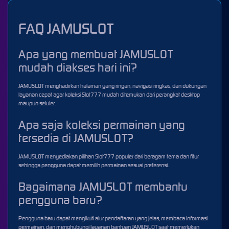
FAQ JAMUSLOT
Apa yang membuat JAMUSLOT
mudah diakses hari ini?
JAMUSLOT menghadirkan halaman yang ringan, navigasi ringkas, dan dukungan
layanan cepat agar koleksi Slot777 mudah ditemukan dari perangkat desktop
maupun seluler.
Apa saja koleksi permainan yang
tersedia di JAMUSLOT?
JAMUSLOT menyediakan pilihan Slot777 populer dari beragam tema dan fitur
sehingga pengguna dapat memilih permainan sesuai preferensi.
Bagaimana JAMUSLOT membantu
pengguna baru?
Pengguna baru dapat mengikuti alur pendaftaran yang jelas, membaca informasi
permainan, dan menghubungi layanan bantuan JAMUSLOT saat memerlukan