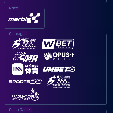
Race
Olahraga
Crash Game