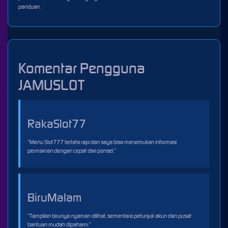
panduan.
Komentar Pengguna
JAMUSLOT
RakaSlot77
“Menu Slot777 tertata rapi dan saya bisa menemukan informasi
permainan dengan cepat dari ponsel.”
BiruMalam
“Tampilan birunya nyaman dilihat, sementara petunjuk akun dan pusat
bantuan mudah dipahami.”