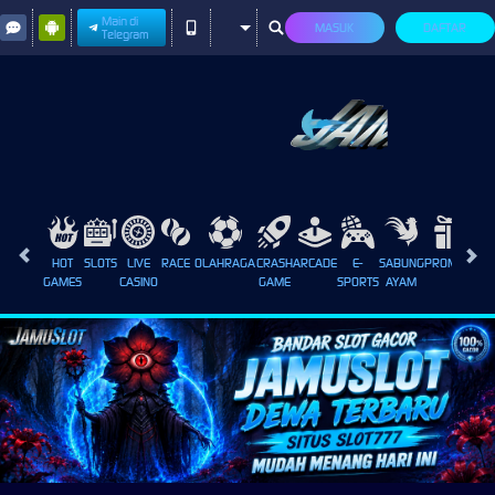
Main di
MASUK
DAFTAR
Telegram
HOT
SLOTS
LIVE
RACE
OLAHRAGA
CRASH
ARCADE
E-
SABUNG
PROMOSI
GAMES
CASINO
GAME
SPORTS
AYAM