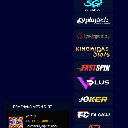
PEMENANG MESIN SLOT
al****0
IDR
33,383,400.00
Gates of Olympus Super