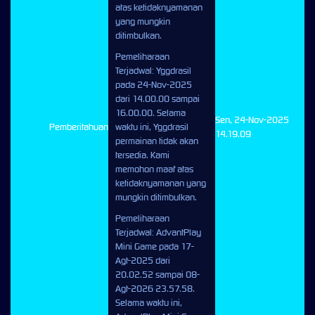
atas ketidaknyamanan
yang mungkin
ditimbulkan.
Pemeliharaan
Terjadwal: Yggdrasil
pada 24-Nov-2025
dari 14.00.00 sampai
16.00.00. Selama
Sen, 24-Nov-2025
Pemberitahuan
waktu ini, Yggdrasil
14.19.09
permainan tidak akan
tersedia. Kami
memohon maaf atas
ketidaknyamanan yang
mungkin ditimbulkan.
Pemeliharaan
Terjadwal: AdvantPlay
Mini Game pada 17-
Agt-2025 dari
20.02.52 sampai 08-
Agt-2026 23.57.58.
Selama waktu ini,