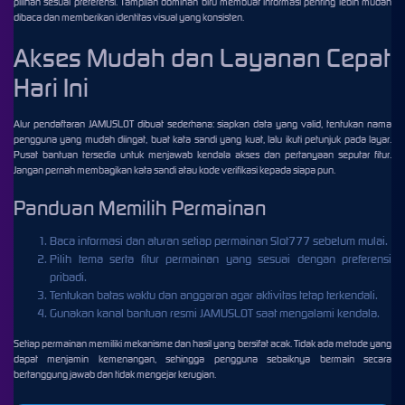
pilihan sesuai preferensi. Tampilan dominan biru membuat informasi penting lebih mudah
dibaca dan memberikan identitas visual yang konsisten.
Akses Mudah dan Layanan Cepat
Hari Ini
Alur pendaftaran JAMUSLOT dibuat sederhana: siapkan data yang valid, tentukan nama
pengguna yang mudah diingat, buat kata sandi yang kuat, lalu ikuti petunjuk pada layar.
Pusat bantuan tersedia untuk menjawab kendala akses dan pertanyaan seputar fitur.
Jangan pernah membagikan kata sandi atau kode verifikasi kepada siapa pun.
Panduan Memilih Permainan
Baca informasi dan aturan setiap permainan Slot777 sebelum mulai.
Pilih tema serta fitur permainan yang sesuai dengan preferensi
pribadi.
Tentukan batas waktu dan anggaran agar aktivitas tetap terkendali.
Gunakan kanal bantuan resmi JAMUSLOT saat mengalami kendala.
Setiap permainan memiliki mekanisme dan hasil yang bersifat acak. Tidak ada metode yang
dapat menjamin kemenangan, sehingga pengguna sebaiknya bermain secara
bertanggung jawab dan tidak mengejar kerugian.