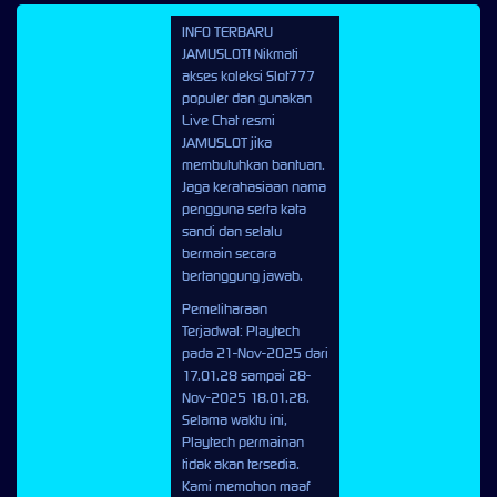
INFO TERBARU
JAMUSLOT! Nikmati
akses koleksi Slot777
populer dan gunakan
Live Chat resmi
JAMUSLOT jika
membutuhkan bantuan.
Jaga kerahasiaan nama
pengguna serta kata
sandi dan selalu
bermain secara
bertanggung jawab.
Pemeliharaan
Terjadwal: Playtech
pada 21-Nov-2025 dari
17.01.28 sampai 28-
Nov-2025 18.01.28.
Selama waktu ini,
Playtech permainan
tidak akan tersedia.
Kami memohon maaf