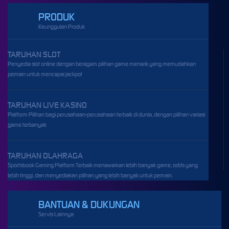
PRODUK
Keunggulan Produk
TARUHAN SLOT
Penyedia slot online dengan beragam pilihan game menarik yang memudahkan
pemain untuk mencapai jackpot
TARUHAN LIVE KASINO
Platform Pilihan bagi perusahaan-perusahaan terbaik di dunia, dengan pilihan variasi
game terbanyak
TARUHAN OLAHRAGA
Sportsbook Gaming Platform Terbaik menawarkan lebih banyak game, odds yang
lebih tinggi, dan menyediakan pilihan yang lebih banyak untuk pemain.
BANTUAN & DUKUNGAN
Servis Lainnya