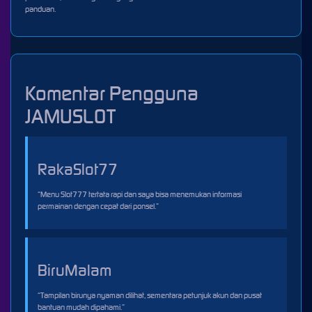
panduan.
Komentar Pengguna
JAMUSLOT
RakaSlot77
“Menu Slot777 tertata rapi dan saya bisa menemukan informasi
permainan dengan cepat dari ponsel.”
BiruMalam
“Tampilan birunya nyaman dilihat, sementara petunjuk akun dan pusat
bantuan mudah dipahami.”