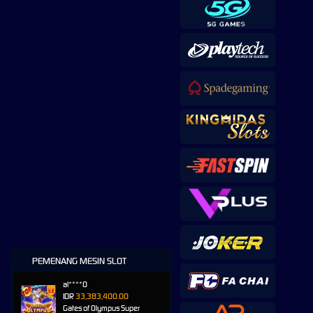
PEMENANG MESIN SLOT
al****0
IDR
33,383,400.00
Gates of Olympus Super