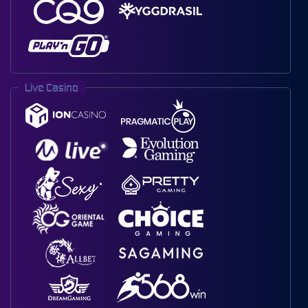
Live Casino