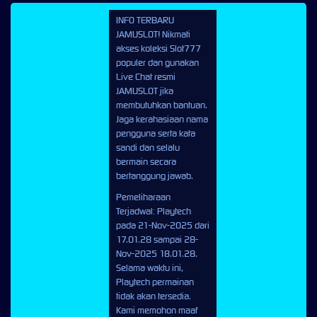
INFO TERBARU
JAMUSLOT! Nikmati
akses koleksi Slot777
populer dan gunakan
Live Chat resmi
JAMUSLOT jika
membutuhkan bantuan.
Jaga kerahasiaan nama
pengguna serta kata
sandi dan selalu
bermain secara
bertanggung jawab.
Pemeliharaan
Terjadwal: Playtech
pada 21-Nov-2025 dari
17.01.28 sampai 28-
Nov-2025 18.01.28.
Selama waktu ini,
Playtech permainan
tidak akan tersedia.
Kami memohon maaf