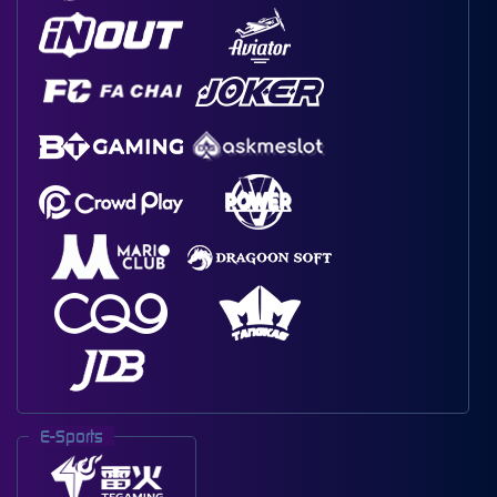
E-Sports