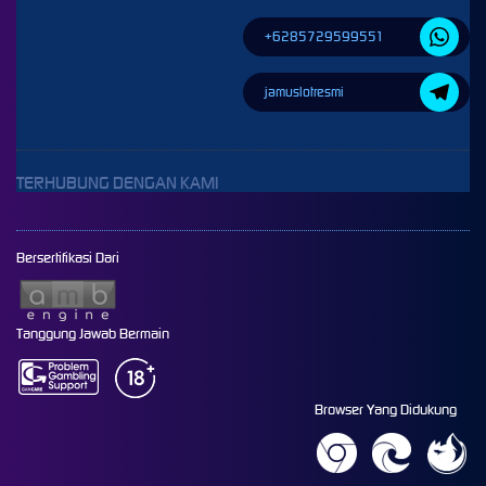
+6285729599551
jamuslotresmi
TERHUBUNG DENGAN KAMI
Bersertifikasi Dari
Tanggung Jawab Bermain
Browser Yang Didukung