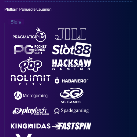
Platform Penyedia Layanan
Slots