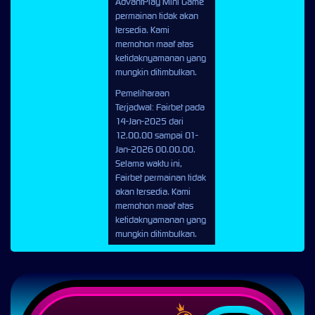
AdvantPlay Mini Game
permainan tidak akan
tersedia. Kami
memohon maaf atas
ketidaknyamanan yang
mungkin ditimbulkan.
Pemeliharaan
Terjadwal: Fairbet pada
14-Jan-2025 dari
12.00.00 sampai 01-
Jan-2026 00.00.00.
Selama waktu ini,
Fairbet permainan tidak
akan tersedia. Kami
memohon maaf atas
ketidaknyamanan yang
mungkin ditimbulkan.