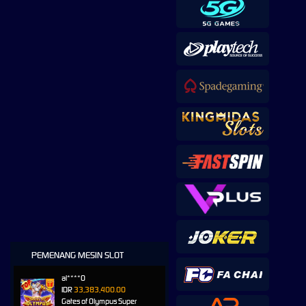
PEMENANG MESIN SLOT
al****0
IDR
33,383,400.00
Gates of Olympus Super