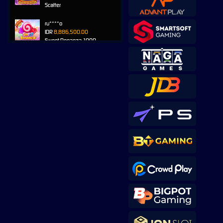
Scatter
ru****o
IDR
8,886,500.00
Sweet Bonanza 1000
sae****9
IDR
7,567,000.00
Mahjong Wins 3 – Black
Scatter
al****0
IDR
5,998,200.00
Gates of Olympus Super
Scatter
sae****9
IDR
4,966,400.00
Mahjong Wins 3 – Black
Scatter
pilla****i
IDR
4,413,450.00
Starlight Princess Super Scatter